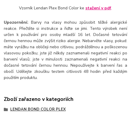
Vzorník Lendan Plex Bond Color ke
stažení v pdf
.
Upozornění:
Barvy na vlasy mohou způsobit těžké alergické
reakce. Přečtěte si instrukce a řiďte se jimi. Tento výrobek není
určen k používání pro osoby mladší 16 let. Dočasné tetování
černou hennou může zvýšit riziko alergie. Nebarvěte vlasy, pokud:
máte vyrážku na obličeji nebo citlivou, podrážděnou a poškozenou
vlasovou pokožku; jste již někdy zaznamenali negativní reakci po
barvení vlasů; jste v minulosti zaznamenali negativní reakci na
dočasné tetování černou hennou. Nepoužívejte k barvení řas a
obočí. Udělejte zkoušku testem citlivosti 48 hodin před každým
použitím produktu.
Zboží zařazeno v kategoriích
LENDAN BOND COLOR PLEX