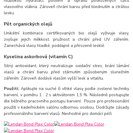
hlubokou hydrataci, posílení a opravu poškozených částí
vlasového vlákna. Zároveň chrání barvu před blednutím a ztrátou
lesku.
Pět organických olejů
Unikátní kombinace certifikovaných bio olejů vyživuje vlasy,
zvyšuje jejich měkkost, pružnost a chrání před UV zářením.
Zanechává vlasy hladké, poddajné a přirozeně lesklé.
Kyselina askorbová (vitamín C)
Silný antioxidant, který neutralizuje oxidační stres, brání lámání
vlasů a chrání barvu před stárnutím způsobeným slunečním
zářením. Zároveň dodává vlasům vyšší lesk a vitalitu.
Použití:
Aplikujte na suché či vlhké vlasy podle zvolené techniky
barvení, v poměru 1 : 2 s aktivátorem 1,5 %. Následně postupujte
dle běžného pracovního postupu barvení. Pouze pro profesionální
použití v kadeřnickém salónu odbornou osobou. Dodržujte zásady
profesionálního barvení vlasů. Nevhodné pro domácí péči.