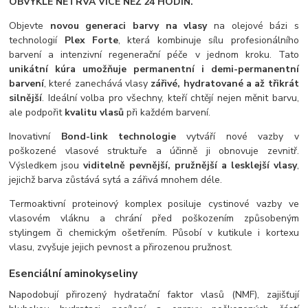
OBVYKLE NETRVÁ VÍCE NEŽ 24 HODIN.
Objevte
novou generaci barvy na vlasy
na olejové bázi s
technologií
Plex Forte
, která kombinuje sílu profesionálního
barvení a intenzivní regenerační péče v jednom kroku. Tato
unikátní kúra umožňuje permanentní i demi-permanentní
barvení
, které zanechává vlasy
zářivé, hydratované a až třikrát
silnější
. Ideální volba pro všechny, kteří chtějí nejen měnit barvu,
ale podpořit
kvalitu vlasů
při každém barvení.
Inovativní
Bond-link technologie
vytváří nové vazby v
poškozené vlasové struktuře a účinně ji obnovuje zevnitř.
Výsledkem jsou
viditelně pevnější, pružnější a lesklejší vlasy
,
jejichž barva zůstává sytá a zářivá mnohem déle.
Termoaktivní proteinový komplex posiluje cystinové vazby ve
vlasovém vláknu a chrání před poškozením způsobeným
stylingem či chemickým ošetřením. Působí v kutikule i kortexu
vlasu, zvyšuje jejich pevnost a přirozenou pružnost.
Esenciální aminokyseliny
Napodobují přirozený hydratační faktor vlasů (NMF), zajišťují