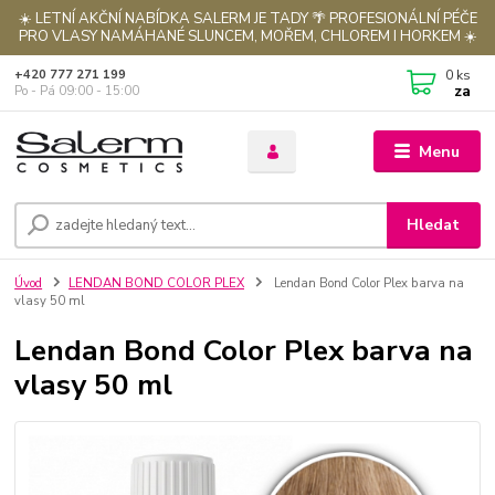
☀️ LETNÍ AKČNÍ NABÍDKA SALERM JE TADY 🌴 PROFESIONÁLNÍ PÉČE
PRO VLASY NAMÁHANÉ SLUNCEM, MOŘEM, CHLOREM I HORKEM ☀️
0
ks
+420 777 271 199
za
Po - Pá 09:00 - 15:00
Menu
Hledat
Úvod
LENDAN BOND COLOR PLEX
Lendan Bond Color Plex barva na
vlasy 50 ml
Lendan Bond Color Plex barva na
vlasy 50 ml