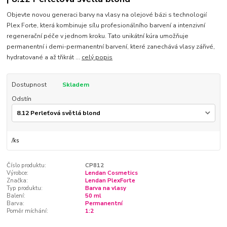
Objevte novou generaci barvy na vlasy na olejové bázi s technologií
Plex Forte, která kombinuje sílu profesionálního barvení a intenzivní
regenerační péče v jednom kroku. Tato unikátní kúra umožňuje
permanentní i demi-permanentní barvení, které zanechává vlasy zářivé,
hydratované a až třikrát ...
celý popis
Dostupnost
Skladem
Odstín
/
ks
Číslo produktu:
CP812
Výrobce:
Lendan Cosmetics
Značka:
Lendan PlexForte
Typ produktu:
Barva na vlasy
Balení:
50 ml
Barva:
Permanentní
Poměr míchání:
1:2