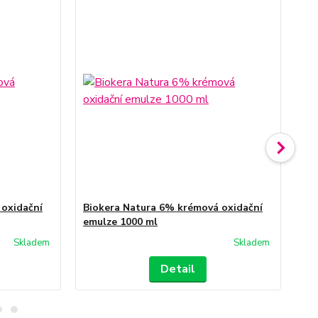
 oxidační
Biokera Natura 6% krémová oxidační
Bi
emulze 1000 ml
em
Skladem
Skladem
Detail