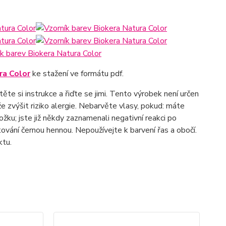
ra Color
ke stažení ve formátu pdf.
te si instrukce a řiďte se jimi. Tento výrobek není určen
 zvýšit riziko alergie. Nebarvěte vlasy, pokud: máte
žku; jste již někdy zaznamenali negativní reakci po
tování černou hennou. Nepoužívejte k barvení řas a obočí.
ktu.