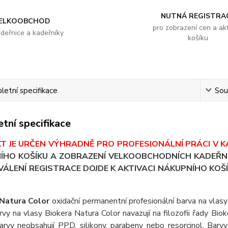
NUTNÁ REGISTRA
ELKOOBCHOD
pro zobrazení cen a akt
adeřnice a kadeřníky
košíku
etní specifikace
Souv
tní specifikace
T JE URČEN VÝHRADNĚ PRO PROFESIONÁLNÍ PRÁCI V K
ÍHO KOŠÍKU A ZOBRAZENÍ VELKOOBCHODNÍCH KADEŘNI
ÁLENÍ REGISTRACE DOJDE K AKTIVACI NÁKUPNÍHO KOŠÍ
Natura Color
oxidační permanentní profesionální barva na vlasy s
rvy na vlasy Biokera Natura Color navazují na filozofii řady Biok
Barvy neobsahují PPD, silikony, parabeny nebo resorcinol. Barv