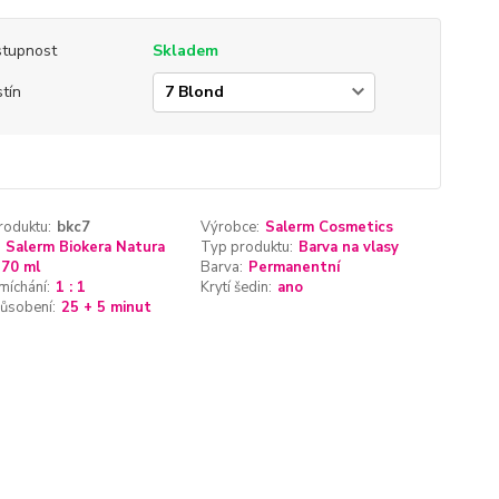
tupnost
Skladem
tín
roduktu:
bkc7
Výrobce:
Salerm Cosmetics
Salerm Biokera Natura
Typ produktu:
Barva na vlasy
70 ml
Barva:
Permanentní
míchání:
1 : 1
Krytí šedin:
ano
ůsobení:
25 + 5 minut