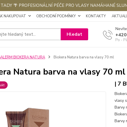
E TADY 🌴 PROFESIONÁLNÍ PÉČE PRO VLASY NAMÁHANÉ SLU
AK NAKUPOVAT
OBCHODNÍ PODMÍNKY
KONTAKTY
AKTUALI
Nevíte
Hledat
+420
Po - P
SALERM BIOKERA NATURA
Biokera Natura barva na vlasy 70 ml
era Natura barva na vlasy 70 ml
| 7 
ukt
Bioker
vlasy s
Barvy n
Biokera
Barvy