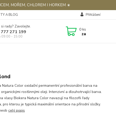
NCEM, MOŘEM, CHLOREM I HORKEM ☀️
TY A BLOG
Přihlášení
 si rady? Zavolejte.
0
ks
 777 271 199
za
á 09:00 - 15:00
Blond
a Natura Color oxidační permanentní profesionální barva na
 organickými rostlinnými oleji. Intenzivní a dlouhotrvající barva.
a vlasy Biokera Natura Color navazují na filozofii řady
, pro kterou je typická maximální orientace na přírodní složky.
 neob
celý popis