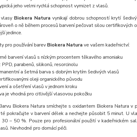
typická jeho velmi rychlá schopnost vymizet z vlasů.
 vlasy
Biokera Natura
vynikají dobrou schopností krytí šediv
ároveň o ně během procesů barvení pečovat silou certifikových or
jší jedince.
y pro používání barev
Biokera Natura
ve vašem kadeřnictví:
rné barvení vlasů s nízkým procentem těkavého amoniaku
 PPD, parabenů, silikonů, resorcinolu
manentní a šetrná barva s dobrým krytím šedivých vlasů
ertifikovanými oleji organického původu
vení a ošetření vlasů v jednom kroku
va je vhodná pro citlivější vlasovou pokožku
 Barvu Biokera Natura smíchejte s oxidantem Biokera Natura v
té pokračujte v barvení délek a nechejte působit 5 minut. U vl
 30 – 50 %. Pouze pro profesionální použití v kadeřnickém sa
lasů. Nevhodné pro domácí péči.