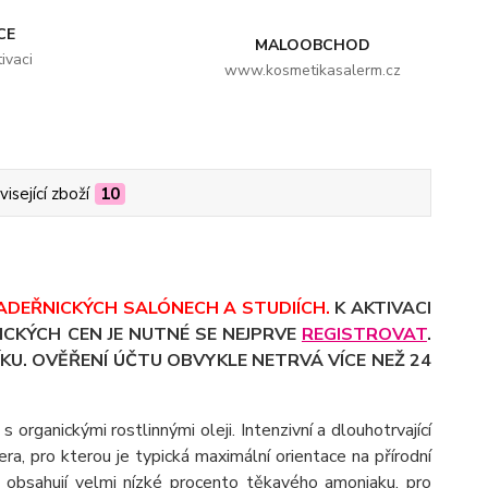
CE
MALOOBCHOD
ivaci
www.kosmetikasalerm.cz
isející zboží
10
ADEŘNICKÝCH SALÓNECH A STUDIÍCH.
K AKTIVACI
CKÝCH CEN JE NUTNÉ SE NEJPRVE
REGISTROVAT
.
KU. OVĚŘENÍ ÚČTU OBVYKLE NETRVÁ VÍCE NEŽ 24
 organickými rostlinnými oleji. Intenzivní a dlouhotrvající
era, pro kterou je typická maximální orientace na přírodní
y obsahují velmi nízké procento těkavého amoniaku, pro