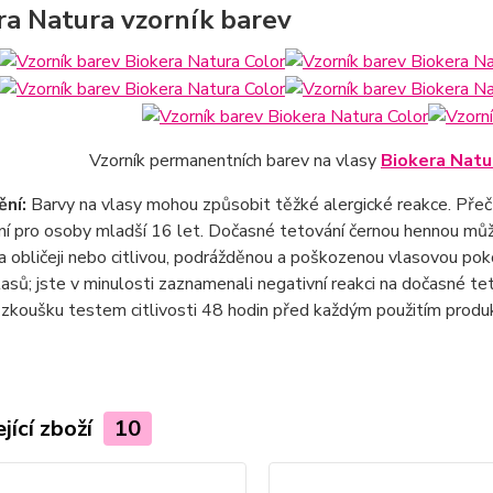
ra Natura vzorník barev
Vzorník permanentních barev na vlasy
Biokera Natu
ní:
Barvy na vlasy mohou způsobit těžké alergické reakce. Přečtě
ní pro osoby mladší 16 let. Dočasné tetování černou hennou může
a obličeji nebo citlivou, podrážděnou a poškozenou vlasovou poko
lasů; jste v minulosti zaznamenali negativní reakci na dočasné te
zkoušku testem citlivosti 48 hodin před každým použitím produ
jící zboží
10