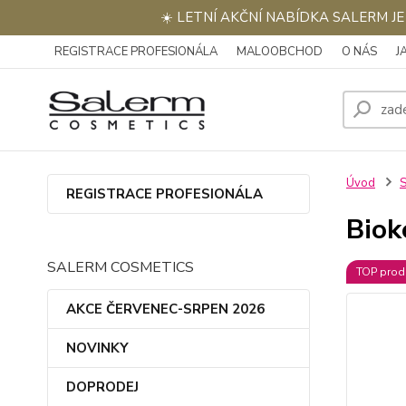
☀️ LETNÍ AKČNÍ NABÍDKA SALERM J
REGISTRACE PROFESIONÁLA
MALOOBCHOD
O NÁS
J
Úvod
REGISTRACE PROFESIONÁLA
Biok
SALERM COSMETICS
TOP prod
AKCE ČERVENEC-SRPEN 2026
NOVINKY
DOPRODEJ