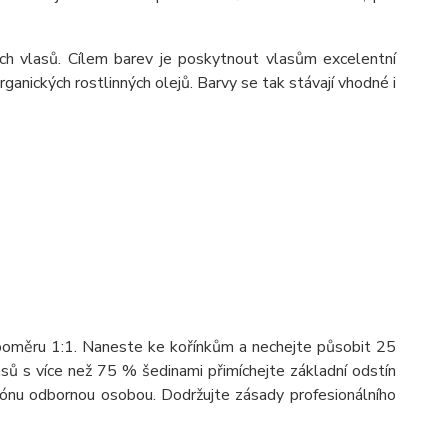
ých vlasů. Cílem barev je poskytnout vlasům excelentní
ganických rostlinných olejů. Barvy se tak stávají vhodné i
 poměru 1:1. Naneste ke kořínkům a nechejte působit 25
asů s více než 75 % šedinami přimíchejte základní odstín
lónu odbornou osobou. Dodržujte zásady profesionálního