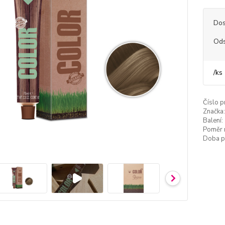
Dos
Ods
/
ks
Číslo p
Značka:
Balení:
Poměr 
Doba p