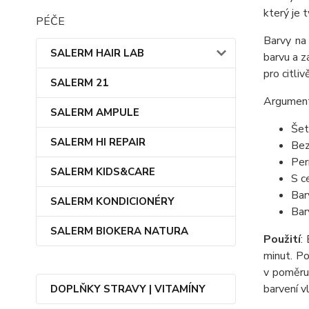
který je 
PÉČE
Barvy na
SALERM HAIR LAB
barvu a z
pro citlivě
SALERM 21
Argument
SALERM AMPULE
Šet
SALERM HI REPAIR
Bez
Per
SALERM KIDS&CARE
S c
Bar
SALERM KONDICIONÉRY
Bar
SALERM BIOKERA NATURA
Použití
:
minut. Po
v poměru
barvení v
DOPLŇKY STRAVY | VITAMÍNY