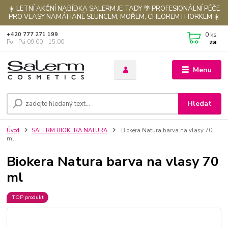
☀️ LETNÍ AKČNÍ NABÍDKA SALERM JE TADY 🌴 PROFESIONÁLNÍ PÉČE
PRO VLASY NAMÁHANÉ SLUNCEM, MOŘEM, CHLOREM I HORKEM ☀️
0
ks
+420 777 271 199
za
Po - Pá 09:00 - 15:00
Menu
Hledat
Úvod
SALERM BIOKERA NATURA
Biokera Natura barva na vlasy 70
ml
Biokera Natura barva na vlasy 70
ml
TOP produkt