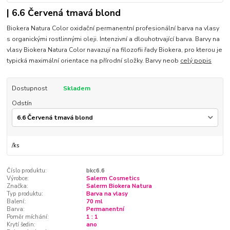
| 6.6 Červená tmavá blond
Biokera Natura Color oxidační permanentní profesionální barva na vlasy
s organickými rostlinnými oleji. Intenzivní a dlouhotrvající barva. Barvy na
vlasy Biokera Natura Color navazují na filozofii řady Biokera, pro kterou je
typická maximální orientace na přírodní složky. Barvy neob
celý popis
Dostupnost
Skladem
Odstín
/
ks
Číslo produktu:
bkc6.6
Výrobce:
Salerm Cosmetics
Značka:
Salerm Biokera Natura
Typ produktu:
Barva na vlasy
Balení:
70 ml
Barva:
Permanentní
Poměr míchání:
1 : 1
Krytí šedin:
ano