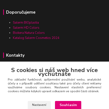
Doporučujeme
Salerm BIOplastia
Salerm HD Colors
Biokera Natura Colors
Katalog Salerm Cosmetics 2024
Kontakty
S cookies si náš web hned více
vychutnáte
Zákaznická linka Salerm.cz
+420 777 271 199
Pro základní funkčnost, zpříjemnění používání webu, analytické
účely a v případě udělení souhlasu také pro účely cílení reklamy
využíváme soubory cookies. Nastavení vlastních preferencí
salerm@salerm.cz
cookies můžete kdykoli upravit odkazem ve spodní části stránek.
Souhlasím
Nastavení