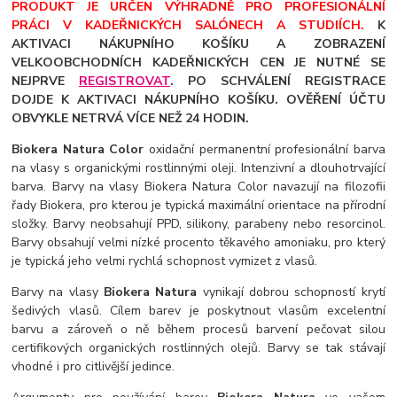
PRODUKT JE URČEN VÝHRADNĚ PRO PROFESIONÁLNÍ
PRÁCI V KADEŘNICKÝCH SALÓNECH A STUDIÍCH.
K
AKTIVACI NÁKUPNÍHO KOŠÍKU A ZOBRAZENÍ
VELKOOBCHODNÍCH KADEŘNICKÝCH CEN JE NUTNÉ SE
NEJPRVE
REGISTROVAT
. PO SCHVÁLENÍ REGISTRACE
DOJDE K AKTIVACI NÁKUPNÍHO KOŠÍKU. OVĚŘENÍ ÚČTU
OBVYKLE NETRVÁ VÍCE NEŽ 24 HODIN.
Biokera Natura Color
oxidační permanentní profesionální barva
na vlasy s organickými rostlinnými oleji. Intenzivní a dlouhotrvající
barva. Barvy na vlasy Biokera Natura Color navazují na filozofii
řady Biokera, pro kterou je typická maximální orientace na přírodní
složky. Barvy neobsahují PPD, silikony, parabeny nebo resorcinol.
Barvy obsahují velmi nízké procento těkavého amoniaku, pro který
je typická jeho velmi rychlá schopnost vymizet z vlasů.
Barvy na vlasy
Biokera Natura
vynikají dobrou schopností krytí
šedivých vlasů. Cílem barev je poskytnout vlasům excelentní
barvu a zároveň o ně během procesů barvení pečovat silou
certifikových organických rostlinných olejů. Barvy se tak stávají
vhodné i pro citlivější jedince.