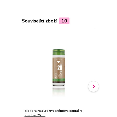
Související zboží
10
Biokera Natura 6% krémová oxidační
Biokera Nat
emulze 75 ml
emulze 75 m