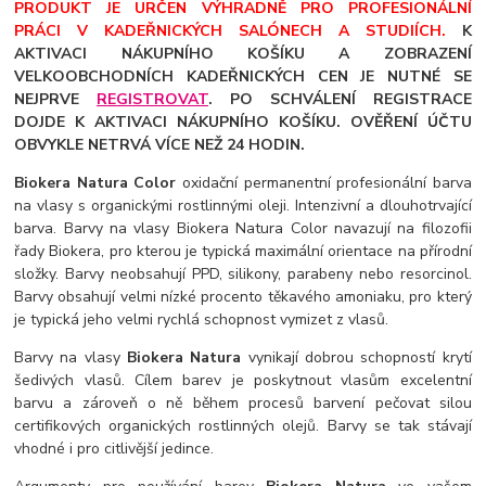
PRODUKT JE URČEN VÝHRADNĚ PRO PROFESIONÁLNÍ
PRÁCI V KADEŘNICKÝCH SALÓNECH A STUDIÍCH.
K
AKTIVACI NÁKUPNÍHO KOŠÍKU A ZOBRAZENÍ
VELKOOBCHODNÍCH KADEŘNICKÝCH CEN JE NUTNÉ SE
NEJPRVE
REGISTROVAT
. PO SCHVÁLENÍ REGISTRACE
DOJDE K AKTIVACI NÁKUPNÍHO KOŠÍKU. OVĚŘENÍ ÚČTU
OBVYKLE NETRVÁ VÍCE NEŽ 24 HODIN.
Biokera Natura Color
oxidační permanentní profesionální barva
na vlasy s organickými rostlinnými oleji. Intenzivní a dlouhotrvající
barva. Barvy na vlasy Biokera Natura Color navazují na filozofii
řady Biokera, pro kterou je typická maximální orientace na přírodní
složky. Barvy neobsahují PPD, silikony, parabeny nebo resorcinol.
Barvy obsahují velmi nízké procento těkavého amoniaku, pro který
je typická jeho velmi rychlá schopnost vymizet z vlasů.
Barvy na vlasy
Biokera Natura
vynikají dobrou schopností krytí
šedivých vlasů. Cílem barev je poskytnout vlasům excelentní
barvu a zároveň o ně během procesů barvení pečovat silou
certifikových organických rostlinných olejů. Barvy se tak stávají
vhodné i pro citlivější jedince.