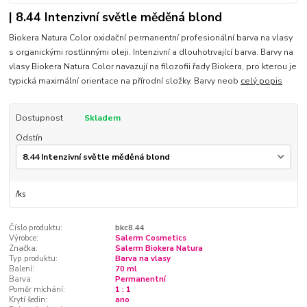
| 8.44 Intenzivní světle měděná blond
Biokera Natura Color oxidační permanentní profesionální barva na vlasy
s organickými rostlinnými oleji. Intenzivní a dlouhotrvající barva. Barvy na
vlasy Biokera Natura Color navazují na filozofii řady Biokera, pro kterou je
typická maximální orientace na přírodní složky. Barvy neob
celý popis
Dostupnost
Skladem
Odstín
/
ks
Číslo produktu:
bkc8.44
Výrobce:
Salerm Cosmetics
Značka:
Salerm Biokera Natura
Typ produktu:
Barva na vlasy
Balení:
70 ml
Barva:
Permanentní
Poměr míchání:
1 : 1
Krytí šedin:
ano