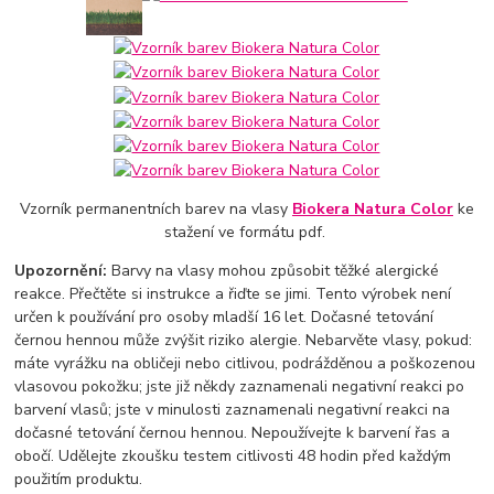
Vzorník permanentních barev na vlasy
Biokera Natura Color
ke
stažení ve formátu pdf.
Upozornění:
Barvy na vlasy mohou způsobit těžké alergické
reakce. Přečtěte si instrukce a řiďte se jimi. Tento výrobek není
určen k používání pro osoby mladší 16 let. Dočasné tetování
černou hennou může zvýšit riziko alergie. Nebarvěte vlasy, pokud:
máte vyrážku na obličeji nebo citlivou, podrážděnou a poškozenou
vlasovou pokožku; jste již někdy zaznamenali negativní reakci po
barvení vlasů; jste v minulosti zaznamenali negativní reakci na
dočasné tetování černou hennou. Nepoužívejte k barvení řas a
obočí. Udělejte zkoušku testem citlivosti 48 hodin před každým
použitím produktu.