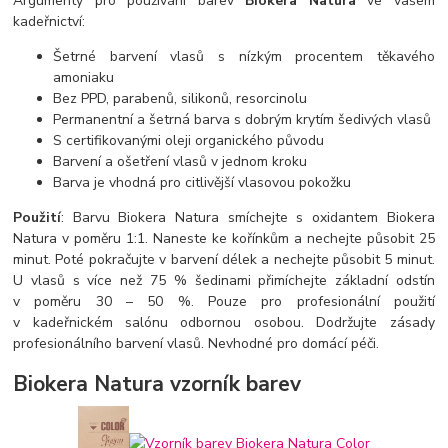
Argumenty pro používání barev
Biokera Natura
ve vašem
kadeřnictví:
Šetrné barvení vlasů s nízkým procentem těkavého
amoniaku
Bez PPD, parabenů, silikonů, resorcinolu
Permanentní a šetrná barva s dobrým krytím šedivých vlasů
S certifikovanými oleji organického původu
Barvení a ošetření vlasů v jednom kroku
Barva je vhodná pro citlivější vlasovou pokožku
Použití
: Barvu Biokera Natura smíchejte s oxidantem Biokera
Natura v poměru 1:1. Naneste ke kořínkům a nechejte působit 25
minut. Poté pokračujte v barvení délek a nechejte působit 5 minut.
U vlasů s více než 75 % šedinami přimíchejte základní odstín
v poměru 30 – 50 %. Pouze pro profesionální použití
v kadeřnickém salónu odbornou osobou. Dodržujte zásady
profesionálního barvení vlasů. Nevhodné pro domácí péči.
Biokera Natura vzorník barev