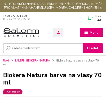
☀️ LETNÍ AKČNÍ NABÍDKA SALERM JE TADY 🌴 PROFESIONÁLNÍ PÉČE
PRO VLASY NAMÁHANÉ SLUNCEM, MOŘEM, CHLOREM I HORKEM ☀️
0
ks
+420 777 271 199
za
Po - Pá 09:00 - 15:00
Menu
Hledat
Úvod
SALERM BIOKERA NATURA
Biokera Natura barva na vlasy 70
ml
Biokera Natura barva na vlasy 70
ml
TOP produkt