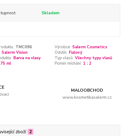
tupnost
Skladem
roduktu:
TMC096
Výrobce:
Salerm Cosmetics
Salerm Vision
Odstín:
Fialový
oduktu:
Barva na vlasy
Typ vlasů:
Všechny typy vlasů
75 ml
Poměr míchání:
1 : 2
CE
MALOOBCHOD
ivaci
www.kosmetikasalerm.cz
visející zboží
2