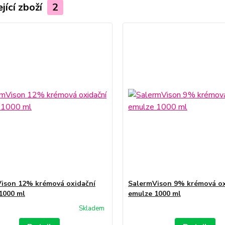
jící zboží
2
ison 12% krémová oxidační
SalermVison 9% krémová ox
1000 ml
emulze 1000 ml
Skladem