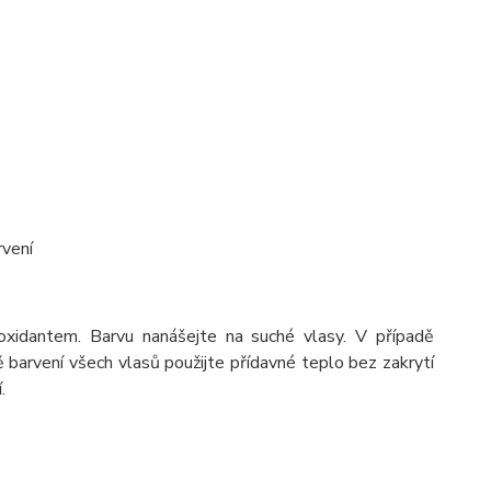
rvení
idantem. Barvu nanášejte na suché vlasy. V případě
ě barvení všech vlasů použijte přídavné teplo bez zakrytí
.