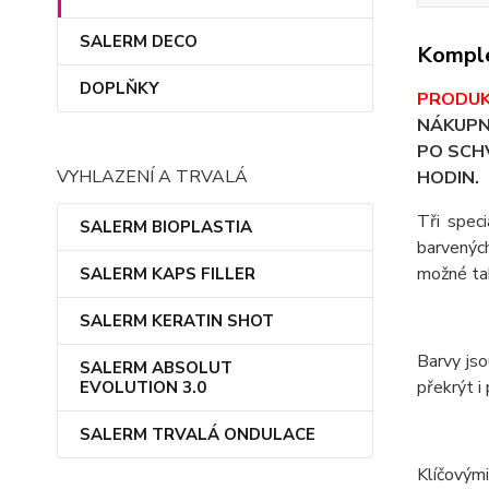
SALERM DECO
Komple
DOPLŇKY
PRODUK
NÁKUPN
PO SCHV
VYHLAZENÍ A TRVALÁ
HODIN.
Tři spec
SALERM BIOPLASTIA
barvenýc
možné tak
SALERM KAPS FILLER
SALERM KERATIN SHOT
Barvy js
SALERM ABSOLUT
překrýt i
EVOLUTION 3.0
SALERM TRVALÁ ONDULACE
Klíčovými