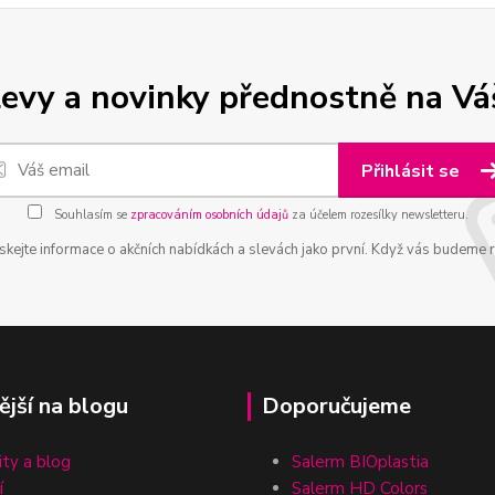
levy a novinky přednostně na Vá
Přihlásit se
Souhlasím se
zpracováním osobních údajů
za účelem rozesílky newsletteru.
ískejte informace o akčních nabídkách a slevách jako první. Když vás budeme ru
ější na blogu
Doporučujeme
ity a blog
Salerm BIOplastia
í
Salerm HD Colors