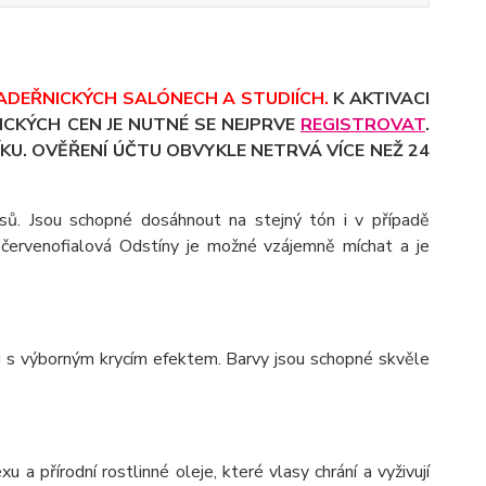
ADEŘNICKÝCH SALÓNECH A STUDIÍCH.
K AKTIVACI
CKÝCH CEN JE NUTNÉ SE NEJPRVE
REGISTROVAT
.
KU. OVĚŘENÍ ÚČTU OBVYKLE NETRVÁ VÍCE NEŽ 24
lasů. Jsou schopné dosáhnout na stejný tón i v případě
, červenofialová Odstíny je možné vzájemně míchat a je
u s výborným krycím efektem. Barvy jsou schopné skvěle
a přírodní rostlinné oleje, které vlasy chrání a vyživují