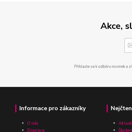
Akce, s
Přihlaste se k odběru novinek a z
Informace pro zákazníky
Nejčten
O nás
Aktual
Doprava
Školen