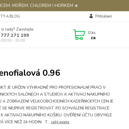
NCEM, MOŘEM, CHLOREM I HORKEM ☀️
TY A BLOG
Přihlášení
 si rady? Zavolejte.
0
ks
 777 271 199
za
á 09:00 - 15:00
enofialová 0.96
KT JE URČEN VÝHRADNĚ PRO PROFESIONÁLNÍ PRÁCI V
NICKÝCH SALÓNECH A STUDIÍCH. K AKTIVACI NÁKUPNÍHO
U A ZOBRAZENÍ VELKOOBCHODNÍCH KADEŘNICKÝCH CEN JE
 SE NEJPRVE REGISTROVAT. PO SCHVÁLENÍ REGISTRACE
 K AKTIVACI NÁKUPNÍHO KOŠÍKU. OVĚŘENÍ ÚČTU OBVYKLE
Á VÍCE NEŽ 24 HODIN. T...
celý popis