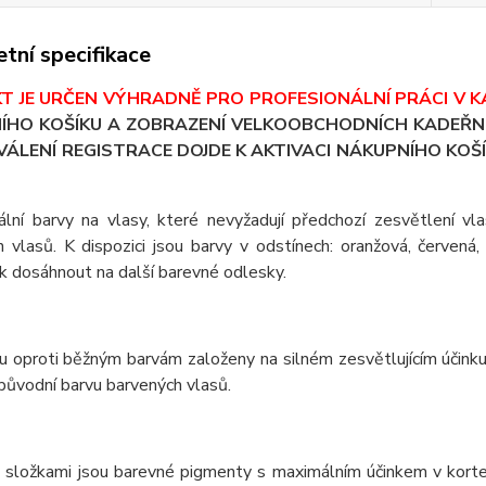
tní specifikace
T JE URČEN VÝHRADNĚ PRO PROFESIONÁLNÍ PRÁCI V K
ÍHO KOŠÍKU A ZOBRAZENÍ VELKOOBCHODNÍCH KADEŘNI
ÁLENÍ REGISTRACE DOJDE K AKTIVACI NÁKUPNÍHO KOŠÍ
iální barvy na vlasy, které nevyžadují předchozí zesvětlení v
h vlasů. K dispozici jsou barvy v odstínech: oranžová, červená
 dosáhnout na další barevné odlesky.
ou oproti běžným barvám založeny na silném zesvětlujícím účink
 původní barvu barvených vlasů.
 složkami jsou barevné pigmenty s maximálním účinkem v kortexu 