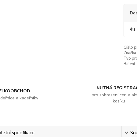
Dos
/
ks
Číslo p
Značka:
Typ pr
Balení:
NUTNÁ REGISTRA
ELKOOBCHOD
pro zobrazení cen a akt
adeřnice a kadeřníky
košíku
etní specifikace
Sou