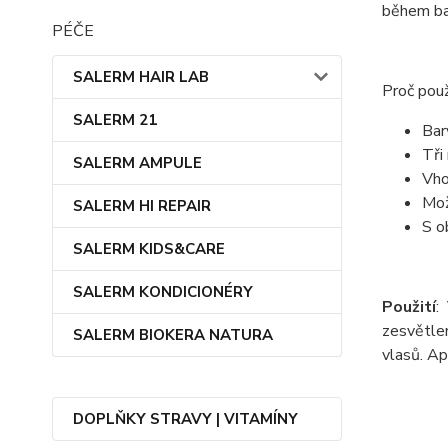
během bar
PÉČE
SALERM HAIR LAB
Proč použ
SALERM 21
Bar
Tři
SALERM AMPULE
Vho
Mož
SALERM HI REPAIR
S o
SALERM KIDS&CARE
SALERM KONDICIONÉRY
Použití
:
zesvětlen
SALERM BIOKERA NATURA
vlasů. Ap
DOPLŇKY STRAVY | VITAMÍNY