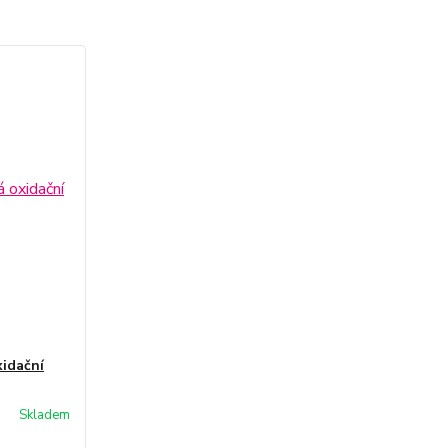
idační
Skladem