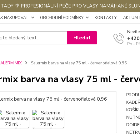
E TADY 🌴 PROFESIONÁLNÍ PÉČE PRO VLASY NAMÁHANÉ SLU
AK NAKUPOVAT
OBCHODNÍ PODMÍNKY
KONTAKTY
AKTUALI
Nevíte
Hledat
+420
Po - P
SALERM MIX
Salermix barva na vlasy 75 ml - červenofialová 0.96
rmix barva na vlasy 75 ml - červ
PRODU
KADEŘ
KOŠÍK
NUTNÉ
DOJDE
NETRV