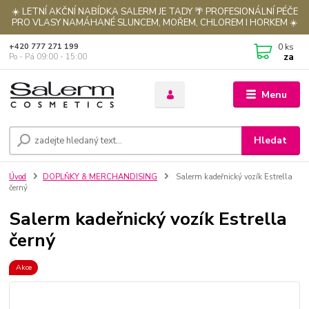
☀️ LETNÍ AKČNÍ NABÍDKA SALERM JE TADY 🌴 PROFESIONÁLNÍ PÉČE
PRO VLASY NAMÁHANÉ SLUNCEM, MOŘEM, CHLOREM I HORKEM ☀️
0
ks
+420 777 271 199
za
Po - Pá 09:00 - 15:00
Menu
Hledat
Úvod
DOPLŇKY & MERCHANDISING
Salerm kadeřnický vozík Estrella
černý
Salerm kadeřnický vozík Estrella
černý
Akce