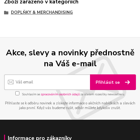
Zboží zařazeno v kategoriích
DOPLŇKY & MERCHANDISING
Akce, slevy a novinky přednostně
na Váš e-mail
Přihlásit se
Souhlasím se
zpracováním osobních údajů
za účelem rozesílky newsletteru.
Přihlaste se k odběru novinek a získejte informace o akčních nabídkách a slevách
jako první. Když vás budeme rušit, odběr můžete kdykoliv zrušit.
Informace pro zákazníky