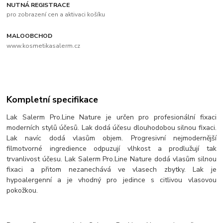
NUTNÁ REGISTRACE
pro zobrazení cen a aktivaci košíku
MALOOBCHOD
www.kosmetikasalerm.cz
Kompletní specifikace
Lak Salerm Pro.Line Nature je určen pro profesionální fixaci
moderních stylů účesů. Lak dodá účesu dlouhodobou silnou fixaci.
Lak navíc dodá vlasům objem. Progresivní nejmodernější
filmotvorné ingredience odpuzují vlhkost a prodlužují tak
trvanlivost účesu. Lak Salerm Pro.Line Nature dodá vlasům silnou
fixaci a přitom nezanechává ve vlasech zbytky. Lak je
hypoalergenní a je vhodný pro jedince s citlivou vlasovou
pokožkou.