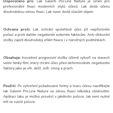
Doporučeno pro:
Lak Salerm Pro.Line Nature je určen pro
profesionální fixaci moderních stylů účesů. Lak dodá účesu
dlouhodobou silnou fixaci. Lak navíc dodá vlasům objem.
Ochrana proti:
Lak ochrání spolehlivě účes při nepříznivém
počasí a proti dalším negativním externím faktorům. Anti-vlhkostní
složky zajistí dlouhodobý efekt fixace i v náročných podmínkách.
Obsahuje:
Inovativní progresivní složky účinně vytvoří na vlasech
velmi tenký film, který chrání účes před deformováním negativními
faktory jako je vítr, déšť, sníh, smog a prach.
Použití:
Po vytvoření požadované formy a tvaru účesu nastříkejte
lak Salerm Pro.Line Nature se silnou fixací několika stisknutími.
Aplikaci laku je možno provést v jakékoliv poloze, lak není nutné
mít ve svislé poloze.