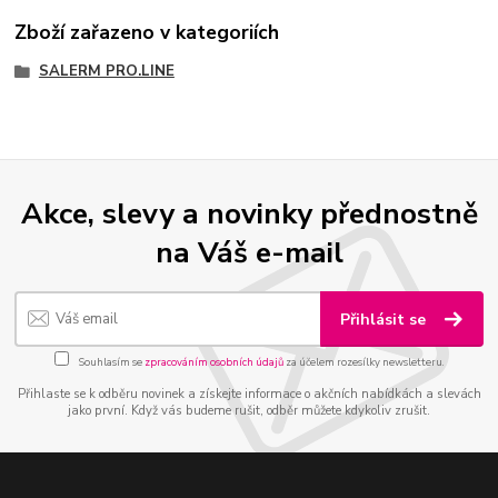
Zboží zařazeno v kategoriích
SALERM PRO.LINE
Akce, slevy a novinky přednostně
na Váš e-mail
Přihlásit se
Souhlasím se
zpracováním osobních údajů
za účelem rozesílky newsletteru.
Přihlaste se k odběru novinek a získejte informace o akčních nabídkách a slevách
jako první. Když vás budeme rušit, odběr můžete kdykoliv zrušit.