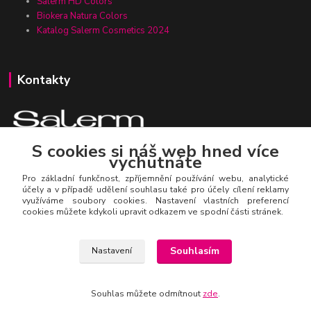
Salerm HD Colors
Biokera Natura Colors
Katalog Salerm Cosmetics 2024
Kontakty
S cookies si náš web hned více
vychutnáte
Zákaznická linka Salerm.cz
+420 777 271 199
Pro základní funkčnost, zpříjemnění používání webu, analytické
účely a v případě udělení souhlasu také pro účely cílení reklamy
využíváme soubory cookies. Nastavení vlastních preferencí
salerm@salerm.cz
cookies můžete kdykoli upravit odkazem ve spodní části stránek.
Souhlasím
Nastavení
Souhlas můžete odmítnout
zde
.
© Salerm Cosmetics CZ
Vytvořeno na
Eshop-rychle.cz