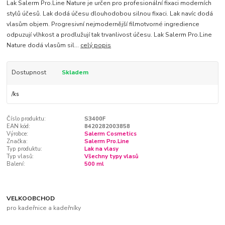
Lak Salerm Pro.Line Nature je určen pro profesionální fixaci moderních
stylů účesů. Lak dodá účesu dlouhodobou silnou fixaci. Lak navíc dodá
vlasům objem. Progresivní nejmodernější filmotvorné ingredience
odpuzují vlhkost a prodlužují tak trvanlivost účesu. Lak Salerm Pro.Line
Nature dodá vlasům sil...
celý popis
Dostupnost
Skladem
/
ks
Číslo produktu:
S3400F
EAN kód:
8420282003858
Výrobce:
Salerm Cosmetics
Značka:
Salerm Pro.Line
Typ produktu:
Lak na vlasy
Typ vlasů:
Všechny typy vlasů
Balení:
500 ml
VELKOOBCHOD
pro kadeřnice a kadeřníky