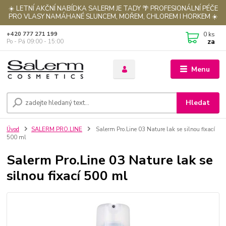
☀️ LETNÍ AKČNÍ NABÍDKA SALERM JE TADY 🌴 PROFESIONÁLNÍ PÉČE
PRO VLASY NAMÁHANÉ SLUNCEM, MOŘEM, CHLOREM I HORKEM ☀️
0
ks
+420 777 271 199
za
Po - Pá 09:00 - 15:00
Menu
Hledat
Úvod
SALERM PRO.LINE
Salerm Pro.Line 03 Nature lak se silnou fixací
500 ml
Salerm Pro.Line 03 Nature lak se
silnou fixací 500 ml