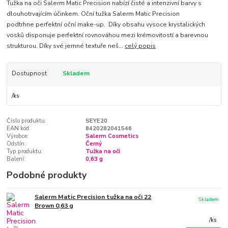
Tužka na oči Salerm Matic Precision nabízí čisté a intenzivní barvy s
dlouhotrvajícím účinkem. Oční tužka Salerm Matic Precision
podtrhne perfektní oční make-up. Díky obsahu vysoce krystalických
vosků disponuje perfektní rovnováhou mezi krémovitostí a barevnou
strukturou. Díky své jemné textuře neš...
celý popis
Dostupnost
Skladem
/
ks
Číslo produktu:
SEYE20
EAN kód:
8420282041546
Výrobce:
Salerm Cosmetics
Odstín:
Černý
Typ produktu:
Tužka na oči
Balení:
0,63 g
Podobné produkty
Salerm Matic Precision tužka na oči 22
Skladem
Brown 0,63 g
/
ks