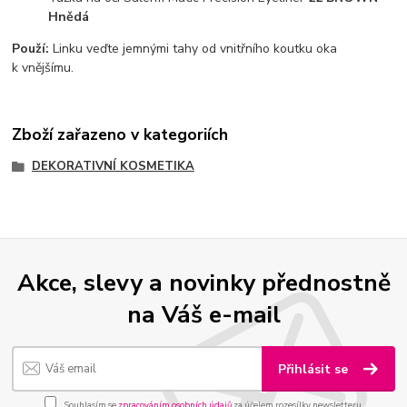
Hnědá
Použí:
Linku veďte jemnými tahy od vnitřního koutku oka
k vnějšímu.
Zboží zařazeno v kategoriích
DEKORATIVNÍ KOSMETIKA
Akce, slevy a novinky přednostně
na Váš e-mail
Přihlásit se
Souhlasím se
zpracováním osobních údajů
za účelem rozesílky newsletteru.