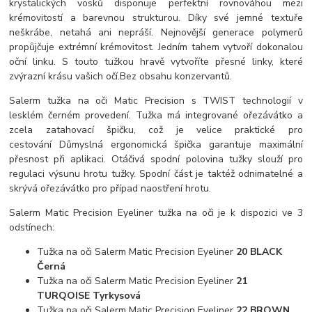
krystalických vosků disponuje perfektní rovnováhou mezi
krémovitostí a barevnou strukturou. Díky své jemné textuře
neškrábe, netahá ani nepráší. Nejnovější generace polymerů
propůjčuje extrémní krémovitost. Jedním tahem vytvoří dokonalou
oční linku. S touto tužkou hravě vytvoříte přesné linky, které
zvýrazní krásu vašich očí.Bez obsahu konzervantů.
Salerm tužka na oči Matic Precision s TWIST technologií v
lesklém černém provedení. Tužka má integrované ořezávátko a
zcela zatahovací špičku, což je velice praktické pro
cestování Důmyslná ergonomická špička garantuje maximální
přesnost při aplikaci. Otáčivá spodní polovina tužky slouží pro
regulaci výsunu hrotu tužky. Spodní část je taktéž odnimatelné a
skrývá ořezávátko pro případ naostření hrotu.
Salerm Matic Precision Eyeliner tužka na oči je k dispozici ve 3
odstínech:
Tužka na oči Salerm Matic Precision Eyeliner
20 BLACK
Černá
Tužka na oči Salerm Matic Precision Eyeliner
21
TURQOISE Tyrkysová
Tužka na oči Salerm Matic Precision Eyeliner
22 BROWN