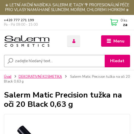
☀️ LETNÍ AKČNÍ NABÍDKA SALERM JE TADY 🌴 PROFESIONÁLNÍ PÉČE
PRO VLASY NAMÁHANÉ SLUNCEM, MOŘEM, CHLOREM I HORKEM ☀️
0
ks
+420 777 271 199
za
Po - Pá 09:00 - 15:00
Menu
Hledat
Úvod
DEKORATIVNÍ KOSMETIKA
Salerm Matic Precision tužka na oči 20
Black 0,63 g
Salerm Matic Precision tužka na
oči 20 Black 0,63 g