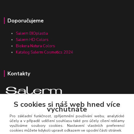
Doporučujeme
Salerm BIOplastia
Salerm HD Colors
Biokera Natura Colors
Katalog Salerm Cosmetics 2024
Kontakty
S cookies si náš web hned více
vychutnáte
Zákaznická linka Salerm.cz
+420 777 271 199
Pro základní funkčnost, zpříjemnění používání webu, analytické
účely a v případě udělení souhlasu také pro účely cílení reklamy
využíváme soubory cookies. Nastavení vlastních preferencí
salerm@salerm.cz
cookies můžete kdykoli upravit odkazem ve spodní části stránek.