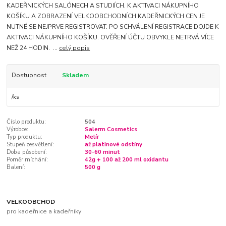
KADEŘNICKÝCH SALÓNECH A STUDIÍCH. K AKTIVACI NÁKUPNÍHO
KOŠÍKU A ZOBRAZENÍ VELKOOBCHODNÍCH KADEŘNICKÝCH CEN JE
NUTNÉ SE NEJPRVE REGISTROVAT. PO SCHVÁLENÍ REGISTRACE DOJDE K
AKTIVACI NÁKUPNÍHO KOŠÍKU. OVĚŘENÍ ÚČTU OBVYKLE NETRVÁ VÍCE
NEŽ 24 HODIN. ...
celý popis
Dostupnost
Skladem
/
ks
Číslo produktu:
504
Výrobce:
Salerm Cosmetics
Typ produktu:
Melír
Stupeň zesvětlení:
až platinové odstíny
Doba působení:
30-60 minut
Poměr míchání:
42g + 100 až 200 ml oxidantu
Balení:
500 g
VELKOOBCHOD
pro kadeřnice a kadeřníky