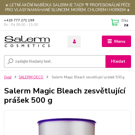
☀️ LETNÍ AKČNÍ NABÍDKA SALERM JE TADY 🌴 PROFESIONÁLNÍ PÉČE
PRO VLASY NAMÁHANÉ SLUNCEM, MOŘEM, CHLOREM I HORKEM ☀️
0
ks
+420 777 271 199
za
Po - Pá 09:00 - 15:00
Menu
Hledat
Úvod
SALERM DECO
Salerm Magic Bleach zesvětlující prášek 500 g
Salerm Magic Bleach zesvětlující
prášek 500 g