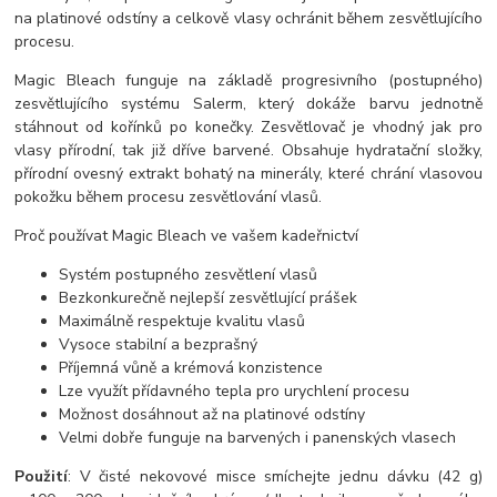
na platinové odstíny a celkově vlasy ochránit během zesvětlujícího
procesu.
Magic Bleach funguje na základě progresivního (postupného)
zesvětlujícího systému Salerm, který dokáže barvu jednotně
stáhnout od kořínků po konečky. Zesvětlovač je vhodný jak pro
vlasy přírodní, tak již dříve barvené. Obsahuje hydratační složky,
přírodní ovesný extrakt bohatý na minerály, které chrání vlasovou
pokožku během procesu zesvětlování vlasů.
Proč používat Magic Bleach ve vašem kadeřnictví
Systém postupného zesvětlení vlasů
Bezkonkurečně nejlepší zesvětlující prášek
Maximálně respektuje kvalitu vlasů
Vysoce stabilní a bezprašný
Příjemná vůně a krémová konzistence
Lze využít přídavného tepla pro urychlení procesu
Možnost dosáhnout až na platinové odstíny
Velmi dobře funguje na barvených i panenských vlasech
Použití
: V čisté nekovové misce smíchejte jednu dávku (42 g)