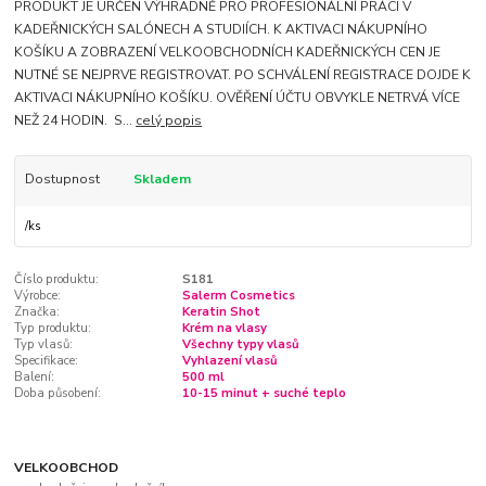
PRODUKT JE URČEN VÝHRADNĚ PRO PROFESIONÁLNÍ PRÁCI V
KADEŘNICKÝCH SALÓNECH A STUDIÍCH. K AKTIVACI NÁKUPNÍHO
KOŠÍKU A ZOBRAZENÍ VELKOOBCHODNÍCH KADEŘNICKÝCH CEN JE
NUTNÉ SE NEJPRVE REGISTROVAT. PO SCHVÁLENÍ REGISTRACE DOJDE K
AKTIVACI NÁKUPNÍHO KOŠÍKU. OVĚŘENÍ ÚČTU OBVYKLE NETRVÁ VÍCE
NEŽ 24 HODIN. S...
celý popis
Dostupnost
Skladem
/
ks
Číslo produktu:
S181
Výrobce:
Salerm Cosmetics
Značka:
Keratin Shot
Typ produktu:
Krém na vlasy
Typ vlasů:
Všechny typy vlasů
Specifikace:
Vyhlazení vlasů
Balení:
500 ml
Doba působení:
10-15 minut + suché teplo
VELKOOBCHOD