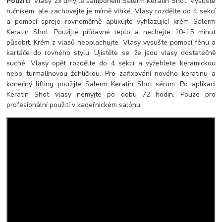
Použití
: Vlasy 2x umyjte šampónem Salerm Keratin Shot. Vysušte
ručníkem, ale zachovejte je mírně vlhké. Vlasy rozdělte do 4 sekcí
a pomocí spreje rovnoměrně aplikujte vyhlazující krém Salerm
Keratin Shot. Použijte přídavné teplo a nechejte 10-15 minut
působit. Krém z vlasů neoplachujte. Vlasy vysušte pomocí fénu a
kartáče do rovného stylu. Ujistěte se, že jsou vlasy dostatečně
suché. Vlasy opět rozdělte do 4 sekcí a vyžehlete keramickou
nebo turmalínovou žehličkou. Pro zafixování nového keratinu a
konečný lifting použijte Salerm Keratin Shot sérum. Po aplikaci
Keratin Shot vlasy nemyjte po dobu 72 hodin. Pouze pro
profesionální použití v kadeřnickém salónu.