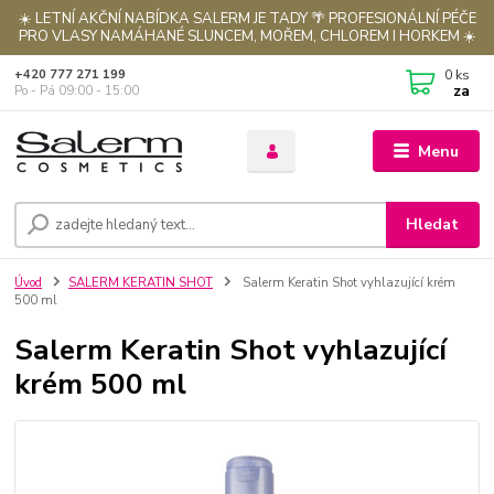
☀️ LETNÍ AKČNÍ NABÍDKA SALERM JE TADY 🌴 PROFESIONÁLNÍ PÉČE
PRO VLASY NAMÁHANÉ SLUNCEM, MOŘEM, CHLOREM I HORKEM ☀️
0
ks
+420 777 271 199
za
Po - Pá 09:00 - 15:00
Menu
Hledat
Úvod
SALERM KERATIN SHOT
Salerm Keratin Shot vyhlazující krém
500 ml
Salerm Keratin Shot vyhlazující
krém 500 ml