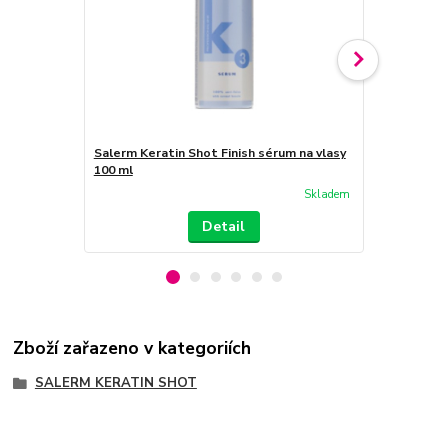
Salerm Keratin Shot Finish sérum na vlasy
Salerm Kera
100 ml
Skladem
Detail
Zboží zařazeno v kategoriích
SALERM KERATIN SHOT