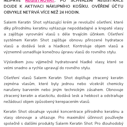
NEJPRVE
REGISTROVAT
. PO SCHVÁLENÍ REGISTRACE
DOJDE K AKTIVACI NÁKUPNÍHO KOŠÍKU. OVĚŘENÍ ÚČTU
OBVYKLE NETRVÁ VÍCE NEŽ 24 HODIN.
Salerm Keratin Shot vyhlazující krém je revoluční ošetření, které
díky přírodnímu keratinu vyhlazuje nepoddadajné a krepaté vlasy
a zajišťuje vyrovnání vlasů s déle trvajícím účinkem. Ošetření
systémem Keratin Shot zajišťuje obnovu přirozené hydratace
vlasů a dodává lesk a hladkost. Kontroluje objem vlasů a
význemně usnadňuje konečnou úpravu vlasů do rovného stylu.
Výsledkem jsou výjimečně hydratované hladké vlasy, které se
velmi snadno a rychle upravují do rovného stylu.
Ošetření vlasů Salerm Keratin Shot doplňuje ztracený keratin
zejména vlasům, které byly jednou nebo vícekrát chemicky
narušeny barvením nebo jiným technickým zásahem. Obnovuje
ztracený keratin a elasticitu, dodává lesk a hebkost a odstraňuje
nežádoucí objem způsobený kerepacením vlasů.
Keratin Shot obsahuje vysoké koncentrace přírodního keratinu a
vlasy obnovuje a uhlazuje. Pro maximální účinnost používejte
společně s dalšími produkty Salerm Keratin Shot. Pro dlouhodobý