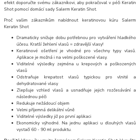
efekt doporučte svému zákazníkovi, aby pokračoval v péči Keratin
Shot pomocí domácí sady Salerm Keratin Shot.
Proč vašim zákazníkům nabídnout keratinovou kúru Salerm
Keratin Shot
Dramaticky snižuje dobu potřebnou pro vytváření hladkého
účesu. Kratší žehlení vlasů = zdravější vlasy!
Keratinové ošetření je vhodné pro všechny typy vlasů.
Aplikace je možná i na velmi poškozené vlasy.
Viditelné výsledky zejména u krepových a poškozených
vlasů
Odstraňuje krepatost vlasů typickou pro vlnité a
dehydratované vlasy
Zlepšuje vzhled vlasů a usnadňuje jejich rozčesávání a
následnou péči
Redukuje nežádoucí objem
Velmi příjemná delikátní vůně
Viditelné výsledky již po první aplikaci
Ekonomicky výhodné. Na jednu aplikaci u dlouhých vlasů
vystačí 60 - 90 ml produktu.