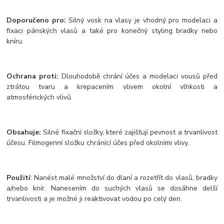
Doporučeno pro:
Silný vosk na vlasy je vhodný pro modelaci a
fixaci pánských vlasů a také pro konečný styling bradky nebo
kníru.
Ochrana proti:
Dlouhodobě chrání účes a modelaci vousů před
ztrátou tvaru a krepacením vlivem okolní vlhkosti a
atmosférických vlivů.
Obsahuje:
Silné fixační složky, které zajišťují pevnost a trvanlivost
účesu. Filmogenní složku chránící účes před okolními vlivy.
Použití
: Nanést malé množství do dlaní a rozetřít do vlasů, bradky
a/nebo knír. Nanesením do suchých vlasů se dosáhne delší
trvanlivosti a je možné ji reaktivovat vodou po celý den.