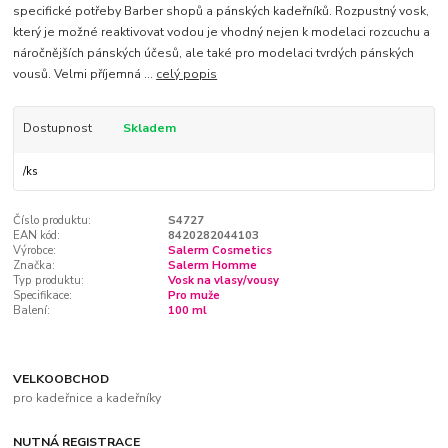
specifické potřeby Barber shopů a pánských kadeřníků. Rozpustný vosk,
který je možné reaktivovat vodou je vhodný nejen k modelaci rozcuchu a
náročnějších pánských účesů, ale také pro modelaci tvrdých pánských
vousů. Velmi příjemná ...
celý popis
Dostupnost
Skladem
/
ks
Číslo produktu:
S4727
EAN kód:
8420282044103
Výrobce:
Salerm Cosmetics
Značka:
Salerm Homme
Typ produktu:
Vosk na vlasy/vousy
Specifikace:
Pro muže
Balení:
100 ml
VELKOOBCHOD
pro kadeřnice a kadeřníky
NUTNÁ REGISTRACE