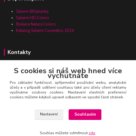
Salerm BIOplastia
Salerm HD Colors
Biokera Natura Colors
Katalog Salerm Cosmetics 2024
Kontakty
S cookies si náš web hned více
vychutnáte
Zákaznická linka Salerm.cz
+420 777 271 199
Pro základní funkčnost, zpříjemnění používání webu, analytické
účely a v případě udělení souhlasu také pro účely cílení reklamy
využíváme soubory cookies. Nastavení vlastních preferencí
salerm@salerm.cz
cookies můžete kdykoli upravit odkazem ve spodní části stránek.
Souhlasím
Nastavení
Souhlas můžete odmítnout
zde
.