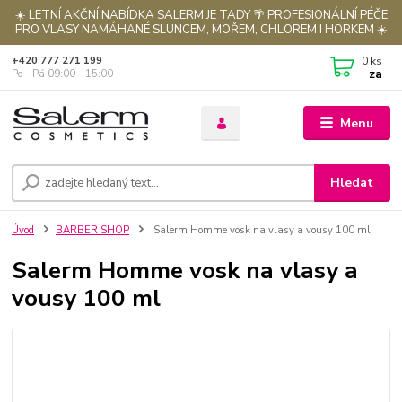
☀️ LETNÍ AKČNÍ NABÍDKA SALERM JE TADY 🌴 PROFESIONÁLNÍ PÉČE
PRO VLASY NAMÁHANÉ SLUNCEM, MOŘEM, CHLOREM I HORKEM ☀️
0
ks
+420 777 271 199
za
Po - Pá 09:00 - 15:00
Menu
Hledat
Úvod
BARBER SHOP
Salerm Homme vosk na vlasy a vousy 100 ml
Salerm Homme vosk na vlasy a
vousy 100 ml