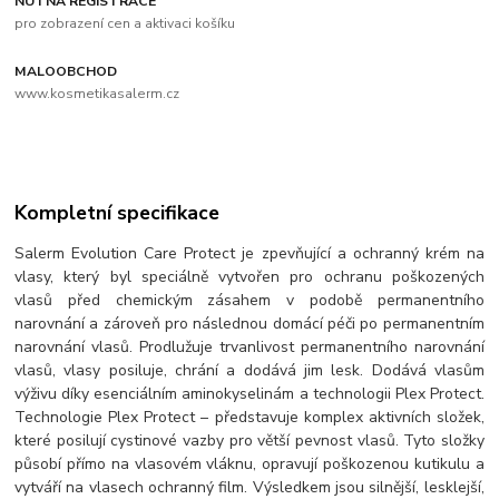
NUTNÁ REGISTRACE
pro zobrazení cen a aktivaci košíku
MALOOBCHOD
www.kosmetikasalerm.cz
Kompletní specifikace
Salerm Evolution Care Protect je zpevňující a ochranný krém na
vlasy, který byl speciálně vytvořen pro ochranu poškozených
vlasů před chemickým zásahem v podobě permanentního
narovnání a zároveň pro následnou domácí péči po permanentním
narovnání vlasů. Prodlužuje trvanlivost permanentního narovnání
vlasů, vlasy posiluje, chrání a dodává jim lesk. Dodává vlasům
výživu díky esenciálním aminokyselinám a technologii Plex Protect.
Technologie Plex Protect – představuje komplex aktivních složek,
které posilují cystinové vazby pro větší pevnost vlasů. Tyto složky
působí přímo na vlasovém vláknu, opravují poškozenou kutikulu a
vytváří na vlasech ochranný film. Výsledkem jsou silnější, lesklejší,