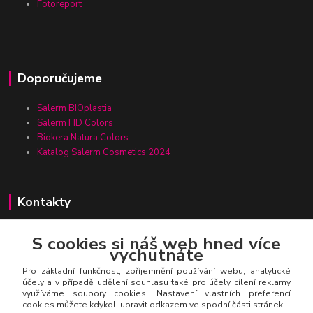
Fotoreport
Doporučujeme
Salerm BIOplastia
Salerm HD Colors
Biokera Natura Colors
Katalog Salerm Cosmetics 2024
Kontakty
S cookies si náš web hned více
vychutnáte
Zákaznická linka Salerm.cz
+420 777 271 199
Pro základní funkčnost, zpříjemnění používání webu, analytické
účely a v případě udělení souhlasu také pro účely cílení reklamy
využíváme soubory cookies. Nastavení vlastních preferencí
salerm@salerm.cz
cookies můžete kdykoli upravit odkazem ve spodní části stránek.