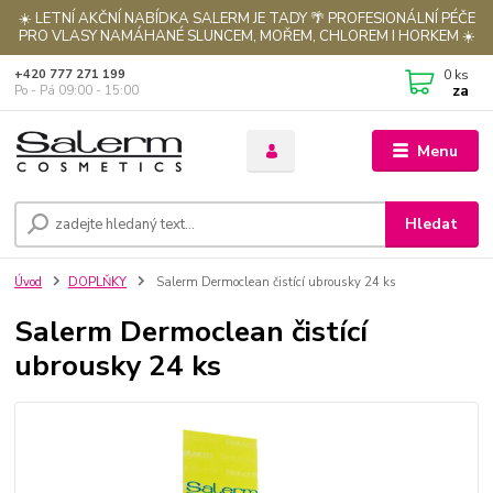
☀️ LETNÍ AKČNÍ NABÍDKA SALERM JE TADY 🌴 PROFESIONÁLNÍ PÉČE
PRO VLASY NAMÁHANÉ SLUNCEM, MOŘEM, CHLOREM I HORKEM ☀️
0
ks
+420 777 271 199
za
Po - Pá 09:00 - 15:00
Menu
Hledat
Úvod
DOPLŇKY
Salerm Dermoclean čistící ubrousky 24 ks
Salerm Dermoclean čistící
ubrousky 24 ks