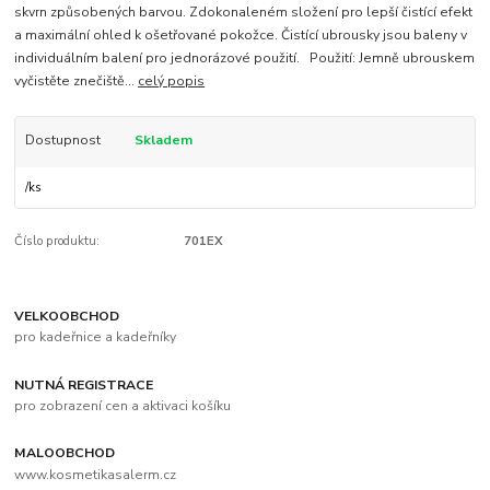
skvrn způsobených barvou. Zdokonaleném složení pro lepší čistící efekt
a maximální ohled k ošetřované pokožce. Čistící ubrousky jsou baleny v
individuálním balení pro jednorázové použití. Použití: Jemně ubrouskem
vyčistěte znečiště...
celý popis
Dostupnost
Skladem
/
ks
Číslo produktu:
701EX
VELKOOBCHOD
pro kadeřnice a kadeřníky
NUTNÁ REGISTRACE
pro zobrazení cen a aktivaci košíku
MALOOBCHOD
www.kosmetikasalerm.cz