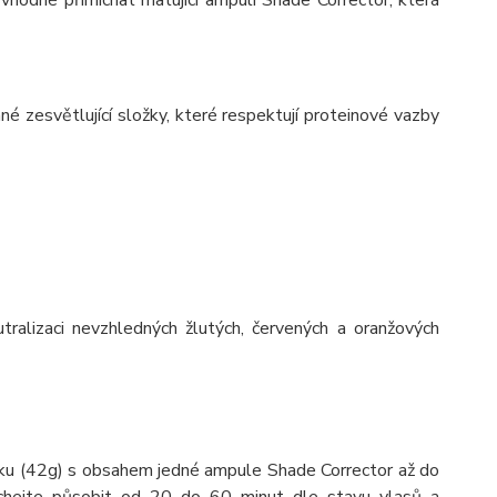
é zesvětlující složky, které respektují proteinové vazby
tralizaci nevzhledných žlutých, červených a oranžových
ášku (42g) s obsahem jedné ampule Shade Corrector až do
echejte působit od 20 do 60 minut dle stavu vlasů a