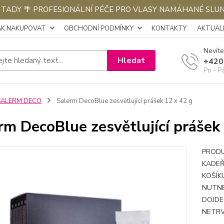
E TADY 🌴 PROFESIONÁLNÍ PÉČE PRO VLASY NAMÁHANÉ SLU
AK NAKUPOVAT
OBCHODNÍ PODMÍNKY
KONTAKTY
AKTUALI
Nevíte
Hledat
+420
Po - P
SALERM DECO
Salerm DecoBlue zesvětlující prášek 12 x 42 g
rm DecoBlue zesvětlující prášek
PRODU
KADEŘ
KOŠÍK
NUTNÉ
DOJDE
NETRV