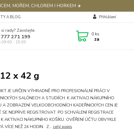
NCEM, MOŘEM, CHLOREM I HORKEM ☀️
TY A BLOG
Přihlášení
 si rady? Zavolejte.
0
ks
 777 271 199
za
á 09:00 - 15:00
 12 x 42 g
KT JE URČEN VÝHRADNĚ PRO PROFESIONÁLNÍ PRÁCI V
NICKÝCH SALÓNECH A STUDIÍCH. K AKTIVACI NÁKUPNÍHO
U A ZOBRAZENÍ VELKOOBCHODNÍCH KADEŘNICKÝCH CEN JE
 SE NEJPRVE REGISTROVAT. PO SCHVÁLENÍ REGISTRACE
 K AKTIVACI NÁKUPNÍHO KOŠÍKU. OVĚŘENÍ ÚČTU OBVYKLE
Á VÍCE NEŽ 24 HODIN. Z...
celý popis