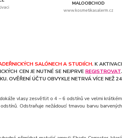
CE
MALOOBCHOD
ivaci
www.kosmetikasalerm.cz
ADEŘNICKÝCH SALÓNECH A STUDIÍCH.
K AKTIVACI
CKÝCH CEN JE NUTNÉ SE NEJPRVE
REGISTROVAT
.
KU. OVĚŘENÍ ÚČTU OBVYKLE NETRVÁ VÍCE NEŽ 24
 dokáže vlasy zesvětlit o 4 – 6 odstínů ve velmi krátkém
6 odstínů. Odstraňuje nežádoucí tmavou barvu barvených
vhodné přimíchat matující ampuli Shade Corrector, která