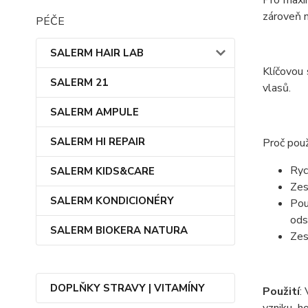
zároveň n
PÉČE
SALERM HAIR LAB
Klíčovou 
SALERM 21
vlasů.
SALERM AMPULE
SALERM HI REPAIR
Proč použ
Ryc
SALERM KIDS&CARE
Zes
SALERM KONDICIONÉRY
Pou
ods
SALERM BIOKERA NATURA
Zes
DOPLŇKY STRAVY | VITAMÍNY
Použití
:
vzniku h