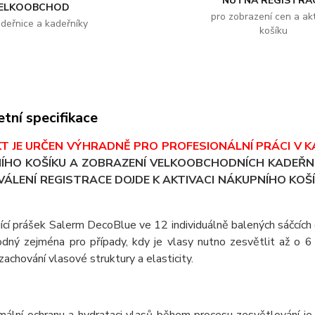
NUTNÁ REGISTRA
ELKOOBCHOD
pro zobrazení cen a akt
adeřnice a kadeřníky
košíku
tní specifikace
T JE URČEN VÝHRADNĚ PRO PROFESIONÁLNÍ PRÁCI V K
ÍHO KOŠÍKU A ZOBRAZENÍ VELKOOBCHODNÍCH KADEŘNI
ÁLENÍ REGISTRACE DOJDE K AKTIVACI NÁKUPNÍHO KOŠÍ
ící prášek Salerm DecoBlue ve 12 individuálně balených sáčcích
odný zejména pro případy, kdy je vlasy nutno zesvětlit až o 
 zachování vlasové struktury a elasticity.
ální ochranu a hydrataci vlasů během procesu zesvětlování je 