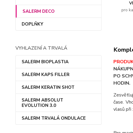
V
pro k
SALERM DECO
DOPLŇKY
VYHLAZENÍ A TRVALÁ
Komple
PRODUK
SALERM BIOPLASTIA
NÁKUPN
SALERM KAPS FILLER
PO SCHV
HODIN.
SALERM KERATIN SHOT
Zesvětluj
SALERM ABSOLUT
čase. Vh
EVOLUTION 3.0
vlasů při
SALERM TRVALÁ ONDULACE
Pro maxim