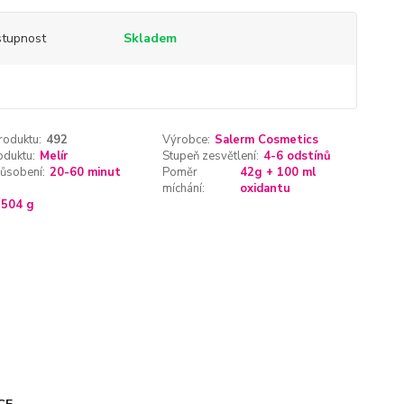
tupnost
Skladem
roduktu:
492
Výrobce:
Salerm Cosmetics
oduktu:
Melír
Stupeň zesvětlení:
4-6 odstínů
ůsobení:
20-60 minut
Poměr
42g + 100 ml
míchání:
oxidantu
504 g