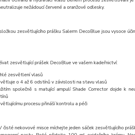
eutralizuje nežádoucí červené a oranžové odlesky.
složkou zesvětlujícího prášku Salerm DecoBlue jsou vysoce účinn
ívat zesvětlující prášek DecoBlue ve vašem kadeřnictví:
hlé zesvětlení vlasů
větluje o 4 až 6 odstínů v závislosti na stavu vlasů
žitím společně s matující ampulí Shade Corrector dojde k neu
tínů
větlujícímu procesu přináší kontrolu a péči
 V čisté nekovové misce míchejte jeden sáček zesvětlujícího pr
omogenní pasty. Poté přidejte 100 ml oxidačního krému. N