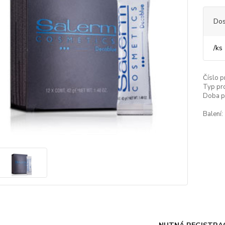
Dos
/
ks
Číslo p
Typ pr
Doba p
Balení: