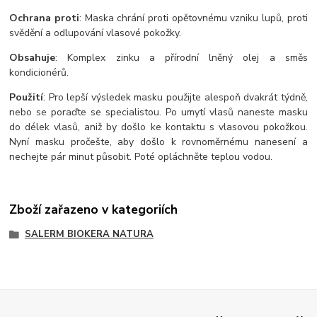
Ochrana
proti
: Maska chrání proti opětovnému vzniku lupů, proti
svědění a odlupování vlasové pokožky.
Obsahuje
: Komplex zinku a přírodní lněný olej a směs
kondicionérů.
Použití
: Pro lepší výsledek masku použijte alespoň dvakrát týdně,
nebo se poraďte se specialistou. Po umytí vlasů naneste masku
do délek vlasů, aniž by došlo ke kontaktu s vlasovou pokožkou.
Nyní masku pročešte, aby došlo k rovnoměrnému nanesení a
nechejte pár minut působit. Poté opláchněte teplou vodou.
Zboží zařazeno v kategoriích
SALERM BIOKERA NATURA