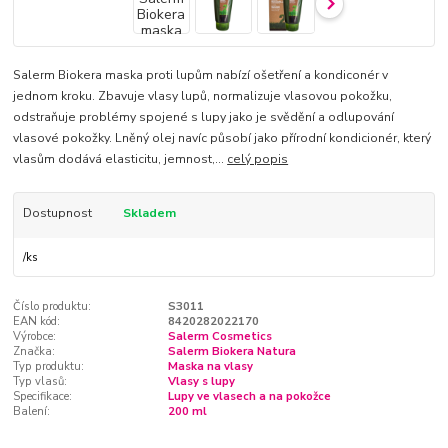
Salerm Biokera maska proti lupům nabízí ošetření a kondiconér v
jednom kroku. Zbavuje vlasy lupů, normalizuje vlasovou pokožku,
odstraňuje problémy spojené s lupy jako je svědění a odlupování
vlasové pokožky. Lněný olej navíc působí jako přírodní kondicionér, který
vlasům dodává elasticitu, jemnost,...
celý popis
Dostupnost
Skladem
/
ks
Číslo produktu:
S3011
EAN kód:
8420282022170
Výrobce:
Salerm Cosmetics
Značka:
Salerm Biokera Natura
Typ produktu:
Maska na vlasy
Typ vlasů:
Vlasy s lupy
Specifikace:
Lupy ve vlasech a na pokožce
Balení:
200 ml