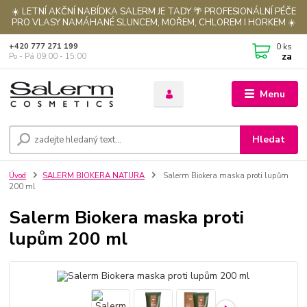
☀️ LETNÍ AKČNÍ NABÍDKA SALERM JE TADY 🌴 PROFESIONÁLNÍ PÉČE
PRO VLASY NAMÁHANÉ SLUNCEM, MOŘEM, CHLOREM I HORKEM ☀️
0
ks
+420 777 271 199
za
Po - Pá 09:00 - 15:00
Menu
Hledat
Úvod
SALERM BIOKERA NATURA
Salerm Biokera maska proti lupům
200 ml
Salerm Biokera maska proti
lupům 200 ml