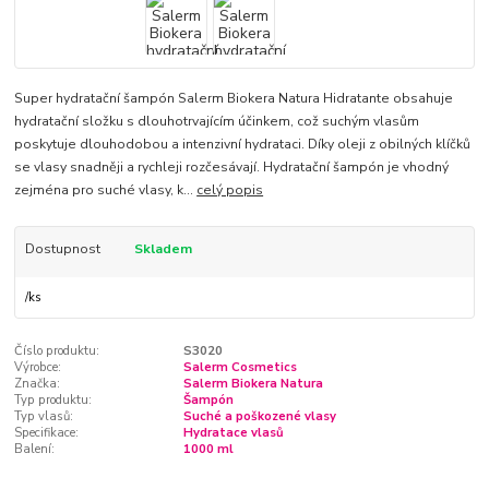
Super hydratační šampón Salerm Biokera Natura Hidratante obsahuje
hydratační složku s dlouhotrvajícím účinkem, což suchým vlasům
poskytuje dlouhodobou a intenzivní hydrataci. Díky oleji z obilných klíčků
se vlasy snadněji a rychleji rozčesávají. Hydratační šampón je vhodný
zejména pro suché vlasy, k...
celý popis
Dostupnost
Skladem
/
ks
Číslo produktu:
S3020
Výrobce:
Salerm Cosmetics
Značka:
Salerm Biokera Natura
Typ produktu:
Šampón
Typ vlasů:
Suché a poškozené vlasy
Specifikace:
Hydratace vlasů
Balení:
1000 ml