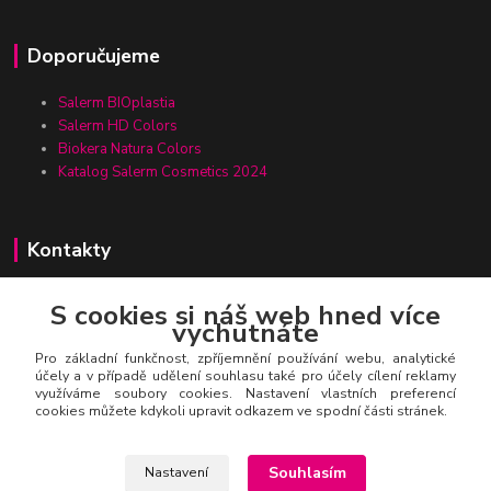
Doporučujeme
Salerm BIOplastia
Salerm HD Colors
Biokera Natura Colors
Katalog Salerm Cosmetics 2024
Kontakty
S cookies si náš web hned více
vychutnáte
Zákaznická linka Salerm.cz
+420 777 271 199
Pro základní funkčnost, zpříjemnění používání webu, analytické
účely a v případě udělení souhlasu také pro účely cílení reklamy
využíváme soubory cookies. Nastavení vlastních preferencí
salerm@salerm.cz
cookies můžete kdykoli upravit odkazem ve spodní části stránek.
Souhlasím
Nastavení