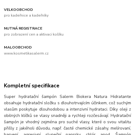
VELKOOBCHOD
pro kadeřnice a kadeřníky
NUTNÁ REGISTRACE
pro zobrazení cen a aktivaci košíku
MALOOBCHOD
www.kosmetikasalerm.cz
Kompletní specifikace
Super hydratační šampón Salerm Biokera Natura Hidratante
obsahuje hydratační složku s dlouhotrvajícím účinkem, což suchým
vlasům poskytuje dlouhodobou a intenzivní hydrataci. Díky oleji z
obilných klíčků se vlasy snadněji a rychleji rozčesávají. Hydratační
šampón je vhodný zejména pro suché vlasy, které o svou vitalitu
přišly z jakéholi důvodu, např. časté chemické zásahy, melírovaní,
barvení, agresivní sluneční paprsky, chlór apod. Šampón