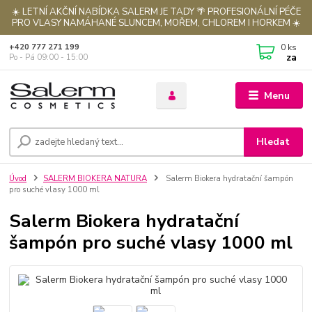
☀️ LETNÍ AKČNÍ NABÍDKA SALERM JE TADY 🌴 PROFESIONÁLNÍ PÉČE
PRO VLASY NAMÁHANÉ SLUNCEM, MOŘEM, CHLOREM I HORKEM ☀️
0
ks
+420 777 271 199
za
Po - Pá 09:00 - 15:00
Menu
Hledat
Úvod
SALERM BIOKERA NATURA
Salerm Biokera hydratační šampón
pro suché vlasy 1000 ml
Salerm Biokera hydratační
šampón pro suché vlasy 1000 ml