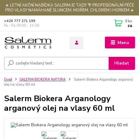
☀️ LETNÍ AKČNÍ NABÍDKA SALERM JE TADY 🌴 PROFESIONÁLNÍ PÉČE
PRO VLASY NAMÁHANÉ SLUNCEM, MOŘEM, CHLOREM I HORKEM ☀️
0
ks
+420 777 271 199
za
Po - Pá 09:00 - 15:00
Menu
Hledat
Úvod
SALERM BIOKERA NATURA
Salerm Biokera Arganology arganový
olej na vlasy 60 ml
Salerm Biokera Arganology
arganový olej na vlasy 60 ml