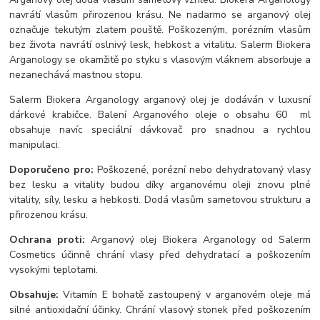
navrátí vlasům přirozenou krásu. Ne nadarmo se arganový olej
označuje tekutým zlatem pouště. Poškozeným, porézním vlasům
bez života navrátí oslnivý lesk, hebkost a vitalitu. Salerm Biokera
Arganology se okamžitě po styku s vlasovým vláknem absorbuje a
nezanechává mastnou stopu.
Salerm Biokera Arganology arganový olej je dodáván v luxusní
dárkové krabičce. Balení Arganového oleje o obsahu 60 ml
obsahuje navíc speciální dávkovač pro snadnou a rychlou
manipulaci.
Doporučeno pro:
Poškozené, porézní nebo dehydratovaný vlasy
bez lesku a vitality budou díky arganovému oleji znovu plné
vitality, síly, lesku a hebkosti. Dodá vlasům sametovou strukturu a
přirozenou krásu.
Ochrana proti:
Arganový olej Biokera Arganology od Salerm
Cosmetics účinně chrání vlasy před dehydratací a poškozením
vysokými teplotami.
Obsahuje:
Vitamín E bohatě zastoupený v arganovém oleje má
silné antioxidační účinky. Chrání vlasový stonek před poškozením