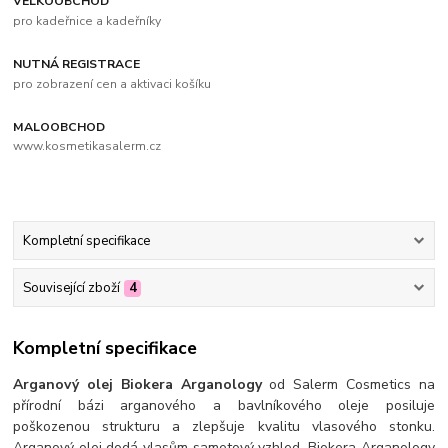
VELKOOBCHOD
pro kadeřnice a kadeřníky
NUTNÁ REGISTRACE
pro zobrazení cen a aktivaci košíku
MALOOBCHOD
www.kosmetikasalerm.cz
Kompletní specifikace
Související zboží
4
Kompletní specifikace
Arganový olej Biokera Arganology
od Salerm Cosmetics na
přírodní bázi arganového a bavlníkového oleje posiluje
poškozenou strukturu a zlepšuje kvalitu vlasového stonku.
Arganový olej dodá vlasům sametový vzhled. Biokera Arganology