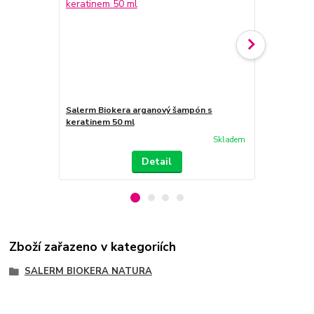
Salerm Biokera arganový šampón s
Salerm Biok
keratinem 50 ml
keratinem 3
Skladem
Detail
Zboží zařazeno v kategoriích
SALERM BIOKERA NATURA