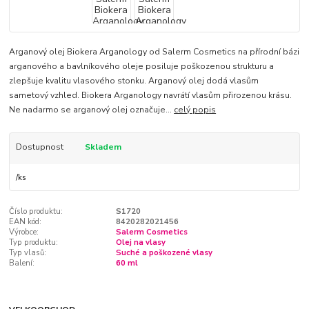
Arganový olej Biokera Arganology od Salerm Cosmetics na přírodní bázi
arganového a bavlníkového oleje posiluje poškozenou strukturu a
zlepšuje kvalitu vlasového stonku. Arganový olej dodá vlasům
sametový vzhled. Biokera Arganology navrátí vlasům přirozenou krásu.
Ne nadarmo se arganový olej označuje...
celý popis
Dostupnost
Skladem
/
ks
Číslo produktu:
S1720
EAN kód:
8420282021456
Výrobce:
Salerm Cosmetics
Typ produktu:
Olej na vlasy
Typ vlasů:
Suché a poškozené vlasy
Balení:
60 ml