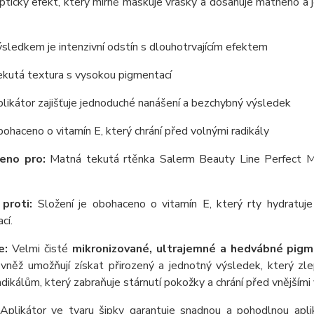
optický efekt, který mírně maskuje vrásky a dosahuje matného a
ýsledkem je intenzivní odstín s dlouhotrvajícím efektem
ekutá textura s vysokou pigmentací
plikátor zajišťuje jednoduché nanášení a bezchybný výsledek
bohaceno o vitamín E, který chrání před volnými radikály
eno pro:
Matná tekutá rtěnka Salerm Beauty Line Perfect 
 proti:
Složení je obohaceno o vitamín E, který rty hydratuje
cí.
e:
Velmi čisté
mikronizované, ultrajemné a hedvábné pig
ovněž umožňují získat přirozený a jednotný výsledek, který zl
dikálům, který zabraňuje stárnutí pokožky a chrání před vnějšími 
plikátor ve tvaru šipky garantuje snadnou a pohodlnou aplik