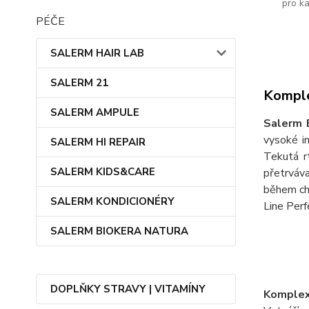
pro k
PÉČE
SALERM HAIR LAB
SALERM 21
Komple
SALERM AMPULE
Salerm 
vysoké i
SALERM HI REPAIR
Tekutá r
SALERM KIDS&CARE
přetrváva
během chv
SALERM KONDICIONÉRY
Line Perf
SALERM BIOKERA NATURA
DOPLŇKY STRAVY | VITAMÍNY
Komple