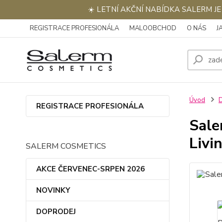
☀️ LETNÍ AKČNÍ NABÍDKA SALERM J
REGISTRACE PROFESIONÁLA
MALOOBCHOD
O NÁS
J
Úvod
REGISTRACE PROFESIONÁLA
Sale
Livi
SALERM COSMETICS
AKCE ČERVENEC-SRPEN 2026
NOVINKY
DOPRODEJ