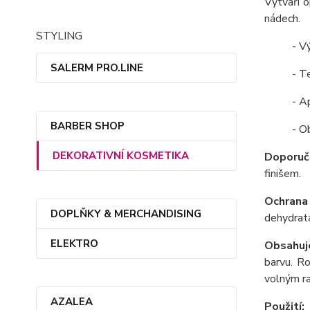
Vytváří 
nádech.
STYLING
- V
SALERM PRO.LINE
- T
- A
BARBER SHOP
- O
DEKORATIVNÍ KOSMETIKA
Doporuč
finišem.
Ochrana
DOPLŇKY & MERCHANDISING
dehydrata
ELEKTRO
Obsahuj
barvu. R
volným ra
AZALEA
Použití:
A