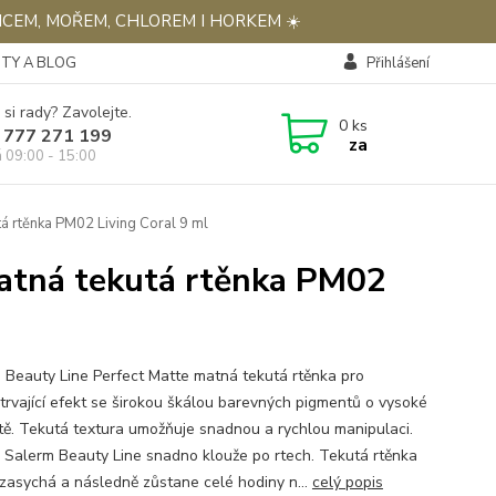
NCEM, MOŘEM, CHLOREM I HORKEM ☀️
TY A BLOG
Přihlášení
 si rady? Zavolejte.
0
ks
 777 271 199
za
á 09:00 - 15:00
tá rtěnka PM02 Living Coral 9 ml
matná tekutá rtěnka PM02
 Beauty Line Perfect Matte matná tekutá rtěnka pro
trvající efekt se širokou škálou barevných pigmentů o vysoké
itě. Tekutá textura umožňuje snadnou a rychlou manipulaci.
 Salerm Beauty Line snadno klouže po rtech. Tekutá rtěnka
 zasychá a následně zůstane celé hodiny n...
celý popis