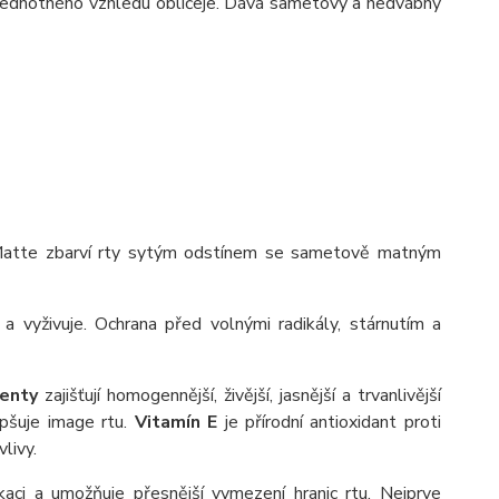
 jednotného vzhledu obličeje. Dává sametový a hedvábný
Matte zbarví rty sytým odstínem se sametově matným
 a vyživuje. Ochrana před volnými radikály, stárnutím a
menty
zajišťují homogennější, živější, jasnější a trvanlivější
epšuje image rtu.
Vitamín E
je přírodní antioxidant proti
vlivy.
aci a umožňuje přesnější vymezení hranic rtu. Nejprve