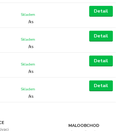
Detail
Skladem
/
ks
Detail
Skladem
/
ks
Detail
Skladem
/
ks
Detail
Skladem
/
ks
CE
MALOOBCHOD
ivaci