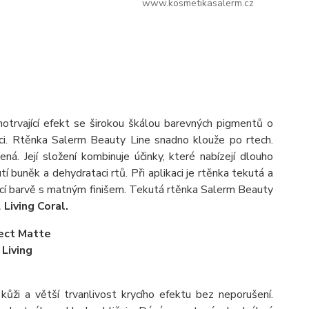
www.kosmetikasalerm.cz
otrvající efekt se širokou škálou barevných pigmentů o
ci. Rtěnka Salerm Beauty Line snadno klouže po rtech.
. Její složení kombinuje účinky, které nabízejí dlouho
 buněk a dehydrataci rtů. Při aplikaci je rtěnka tekutá a
jící barvě s matným finišem. Tekutá rtěnka Salerm Beauty
Living Coral.
kůži a větší trvanlivost krycího efektu bez neporušení.