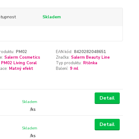
tupnost
Skladem
roduktu:
PM02
EAN kód:
8420282048651
e:
Salerm Cosmetics
Značka:
Salerm Beauty Line
PM02 Living Coral
Typ produktu:
Rtěnka
kace:
Matný efekt
Balení:
9 ml
Detail
Skladem
/
ks
Detail
Skladem
/
ks