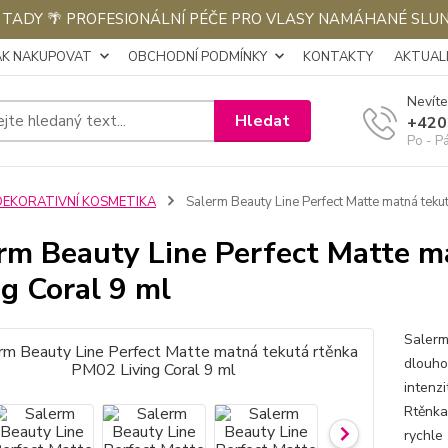
E TADY 🌴 PROFESIONÁLNÍ PÉČE PRO VLASY NAMÁHANÉ SLU
AK NAKUPOVAT
OBCHODNÍ PODMÍNKY
KONTAKTY
AKTUALI
Nevíte
Hledat
+420
Po - P
DEKORATIVNÍ KOSMETIKA
Salerm Beauty Line Perfect Matte matná teku
rm Beauty Line Perfect Matte 
ng Coral 9 ml
Salerm
dlouho
intenz
Rtěnka
rychle