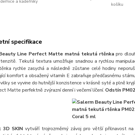
adeřnice a kadeřníky
košíku
tní specifikace
Beauty Line Perfect Matte matná tekutá rtěnka
pro dlouh
ntenzitě. Tekutá textura umožňuje snadnou a rychlou manipula
těnka rychle zasychá a následně zůstane celé hodiny neporušená
jící komfort a obsažený vitamín E zabraňuje předčasnému stárnutí
ilky se vyvine do hutnější konzistence v krásně syté a plně kry
ect Matte perfektně zvýrazní denní i večerní líčení.
Odstín PM02 
x 3D SKIN
vytváří trojrozměrný závoj pro větší přilnavost na 