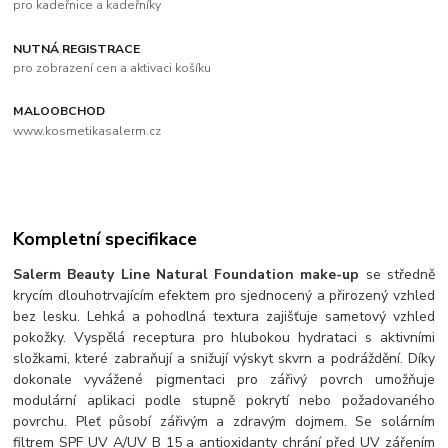
pro kadeřnice a kadeřníky
NUTNÁ REGISTRACE
pro zobrazení cen a aktivaci košíku
MALOOBCHOD
www.kosmetikasalerm.cz
Kompletní specifikace
Salerm Beauty Line Natural Foundation make-up
se středně
krycím dlouhotrvajícím efektem pro sjednocený a přirozený vzhled
bez lesku. Lehká a pohodlná textura zajišťuje sametový vzhled
pokožky. Vyspělá receptura pro hlubokou hydrataci s aktivními
složkami, které zabraňují a snižují výskyt skvrn a podráždění. Díky
dokonale vyvážené pigmentaci pro zářivý povrch umožňuje
modulární aplikaci podle stupně pokrytí nebo požadovaného
povrchu. Pleť působí zářivým a zdravým dojmem. Se solárním
filtrem SPF UV A/UV B 15 a antioxidanty chrání před UV zářením