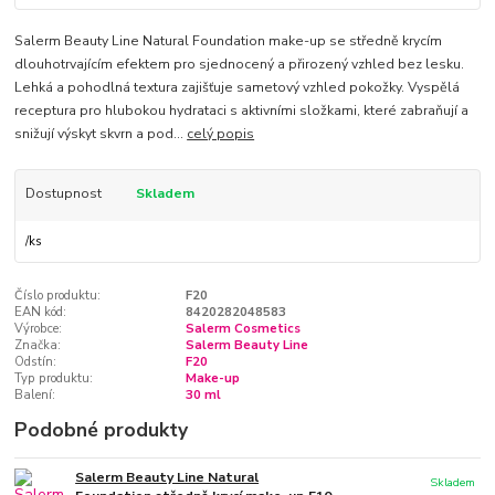
Salerm Beauty Line Natural Foundation make-up se středně krycím
dlouhotrvajícím efektem pro sjednocený a přirozený vzhled bez lesku.
Lehká a pohodlná textura zajišťuje sametový vzhled pokožky. Vyspělá
receptura pro hlubokou hydrataci s aktivními složkami, které zabraňují a
snižují výskyt skvrn a pod...
celý popis
Dostupnost
Skladem
/
ks
Číslo produktu:
F20
EAN kód:
8420282048583
Výrobce:
Salerm Cosmetics
Značka:
Salerm Beauty Line
Odstín:
F20
Typ produktu:
Make-up
Balení:
30 ml
Podobné produkty
Salerm Beauty Line Natural
Skladem