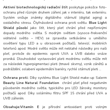
Aktivní biotechnologický radiační štít
poskytuje pokožce foto-
ochranu před různým druhem záření, jak v interiéru, tak exteriéru.
Systém snižuje známky digitálního stárnutí (digital aging) a
oxidačního stresu. Čtyřnásobná ochrana proti světlu.
Blue Light
Shield působí
jako štít, který pleť chrání před nepříznivými
dopady modrého světla. S modrým světlem (vysoce-frekvenční
viditelné světlo – HEV) se zpravidla setkáváme u umělého
osvětlení typu LED a u obrazovek počítačů, televizí, mobilních
telefonů apod. Modré světlo může mít neblahé následky pro naši
pleť, protože do epidermis oproti UVA a UVB daleko snáze
proniká. Dlouhodobé vystavování pleti modrému světlu může mít
za následek hyperpigmentaci pleti (tmavé skvrny), vznik zánětů a
podráždění, oslabení epidermální bariéry, rychlé stárnutí pleti ...
Ochrana proti:
Díky systému Blue Light Shield make-up Salerm
Beauty Line Natural Foundation
chrání pleť před negativním
působením modrého světla, typického pro LED žárovky, monitory
počítačů apod. Díky solárnímu filtru SPF 15 chrání před UVA a
UVB zářením.
Obsahuje:
Vitamín E
je přírodní antioxidant proti volným