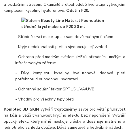
a oxidačním stresem. Okamžitě a dlouhodobě hydratuje vyživujícím
komplexem kyseliny hyaluronové.
Odstín F20.
- Středně krycí make-up se sametově matným finišem
- Kryje nedokonalosti pleti a sjednocuje její vzhled
- Ochrana před modrým světlem (HEV), přírodním, umělým a
infračerveným zářením
- Díky komplexu kyseliny hyaluronové dodává pleti
potřebnou dlouhodobou hydrataci
- Ochranný solární faktor SPF 15 UVA/UVB
- Vhodný pro všechny typy pleti
Komplex 3D SKIN
vytváří trojrozměrný závoj pro větší přilnavost
na kůži a větší trvanlivost krycího efektu bez neporušení. Vytváří
optický efekt, který mírně maskuje vrásky a dosahuje matného a
jednotného vzhledu obličeje. Dává sametový a hedvábný nádech.