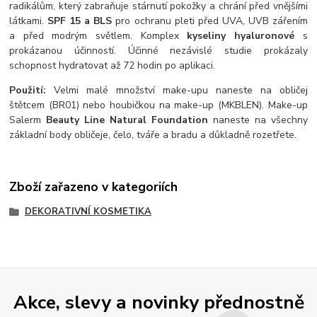
radikálům, který zabraňuje stárnutí pokožky a chrání před vnějšími
látkami.
SPF 15 a BLS
pro ochranu pleti před UVA, UVB zářením
a před modrým světlem. Komplex
kyseliny hyaluronové
s
prokázanou účinností. Účinné nezávislé studie prokázaly
schopnost hydratovat až 72 hodin po aplikaci.
Použití:
Velmi malé množství make-upu naneste na obličej
štětcem (BR01) nebo houbičkou na make-up (MKBLEN). Make-up
Salerm
Beauty Line Natural Foundation
naneste na všechny
základní body obličeje, čelo, tváře a bradu a důkladně rozetřete.
Zboží zařazeno v kategoriích
DEKORATIVNÍ KOSMETIKA
Akce, slevy a novinky přednostně