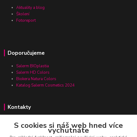
Aktuality a blog
Školení
Fotoreport
Doporučujeme
Salerm BIOplastia
Salerm HD Colors
Biokera Natura Colors
Katalog Salerm Cosmetics 2024
Kontakty
S cookies si náš web hned více
vychutnáte
Zákaznická linka Salerm.cz
+420 777 271 199