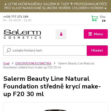
☀️ LETNÍ AKČNÍ NABÍDKA SALERM JE TADY 🌴 PROFESIONÁLNÍ PÉČE
PRO VLASY NAMÁHANÉ SLUNCEM, MOŘEM, CHLOREM I HORKEM ☀️
0
ks
+420 777 271 199
za
Po - Pá 09:00 - 15:00
Menu
Hledat
Úvod
DEKORATIVNÍ KOSMETIKA
Salerm Beauty Line Natural
Foundation středně krycí make-up F20 30 ml
Salerm Beauty Line Natural
Foundation středně krycí make-
up F20 30 ml