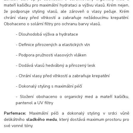
mateří kašičku pro maximální hydrataci a výživu vlasů. Krém nejen,
že podporuje styling vlasů, ale zároveň o vlasy pečuje. Krém
chrání vlasy před vlhkostí a zabraňuje nežádoucímu krepatění.
Obohaceno o solární filtry pro ochranu barvy vlasů.
- Dlouhodobá výživa a hydratace
- Definice přirozených a elastických vln
- Podpora pružnosti vlasových vláken
- Dodává vlasů hedvábný a přirozený lesk
- Chrání vlasy před vlhkostí a zabraňuje krepatění
- Dokonalý styling s maximální péčí
- Složení obohaceno o organický med a mateří kašičku,
pantenol a UV filtry
Parfemace:
Maximální péči a dokonalý styling v srdci vůně
delikátního
sladkého medu
, který dostává maximum prostoru pro
své vonné tóny.