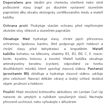
Doporučeno pro
: Ideální pro chemicky ošetřené nebo silně
poškozené vlasy (např. po dlouhém vystavení slunečním
paprskům) díky obsahu ekologicky certifikovaného medu a mateří
kašičky.
Ochrana proti
: Poskytuje vlasům ochranu před nepříznivými
okolními vlivy, vlhkostí a slunečním paprskům.
Obsahuje
:
Med
hydratuje vlasy, chrání jejich přirozenou
ochrannou lipidovou bariéru, čímž podporuje jejich hebkost a
chrání vlasy před dehydratací a krepatěním.
Mateří
kašičku
bohatou na bílkoviny, vitamíny B1, B2, B6, C, E, niacin,
biotin, kyselinu listovou a inositol. Mateří kašička obsahuje
aminokyseliny keratinu (cystein), odpovědné za tvorbu
disulfidických můstků, které zpevňují vlasová vlákna.
Pantenol
(provitamín B5)
zklidňuje a hydratuje vlasové vlákno, udržuje
jeho celistvost. Navrací délkám zdravý a lesklý vzhled, dodává
objem, pružnost a hebkost.
Použití
: Malé množství krémového aktivátoru vln Lendan Curl Up
naneste do umytých a ručníkem vysušených vlasů. Nechejte
přirozeně uschnout, nebo vyfoukejte s difuzérem.