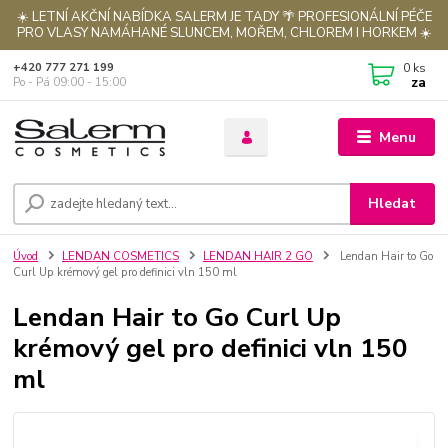
☀️ LETNÍ AKČNÍ NABÍDKA SALERM JE TADY 🌴 PROFESIONÁLNÍ PÉČE
PRO VLASY NAMÁHANÉ SLUNCEM, MOŘEM, CHLOREM I HORKEM ☀️
0
ks
+420 777 271 199
za
Po - Pá 09:00 - 15:00
Menu
Hledat
Úvod
LENDAN COSMETICS
LENDAN HAIR 2 GO
Lendan Hair to Go
Curl Up krémový gel pro definici vln 150 ml
Lendan Hair to Go Curl Up
krémový gel pro definici vln 150
ml