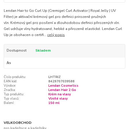
Lendan Hair to Go Curl Up (Cremigel Curl Activator | Royal Jelly | UV
Filter) je aktivační krémový gel pro definici prirozeně pružných
vln. Krémový gel pro posílení a dlouhodobou definici přirozených vln.
Gel udržuje vlny hydratované, hebké a přirozeně elastické. Lendan Curl
Up je obohacen o certifi...
celý popis
Dostupnost
Skladem
/
ks
Číslo produktu:
LHTRIZ
EAN kód:
8429707039588
Výrobce:
Lendan Cosmetics
Značka:
Lendan Hair 2 Go
Typ produktu:
Krém na vlasy
Typ vlasů:
Vlnité vlasy
Balení:
150 ml
VELKOOBCHOD
pro kadeřnice a kadeřníky