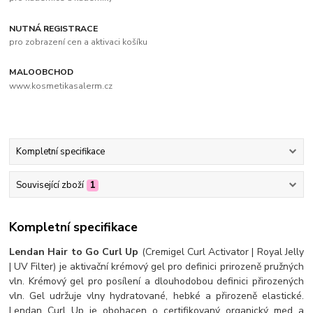
NUTNÁ REGISTRACE
pro zobrazení cen a aktivaci košíku
MALOOBCHOD
www.kosmetikasalerm.cz
Kompletní specifikace
Související zboží
1
Kompletní specifikace
Lendan Hair to Go Curl Up
(Cremigel Curl Activator | Royal Jelly
| UV Filter) je aktivační krémový gel pro definici prirozeně pružných
vln. Krémový gel pro posílení a dlouhodobou definici přirozených
vln. Gel udržuje vlny hydratované, hebké a přirozeně elastické.
Lendan Curl Up je obohacen o certifikovaný organický med a