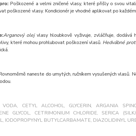
pro:
Poškozené a velmi zničené vlasy, které přišly o svou vital
at poškozené vlasy. Kondicionér je vhodné aplikovat po každém
e:
Arganový olej
vlasy hloubkově vyživuje, zvláčňuje, dodává 
vlivy, které mohou prohlubovat poškození vlasů.
Hedvábné prot
ická.
ovnoměrně naneste do umytých, ručníkem vysušených vlasů. Ne
vodou.
:
VODA, CETYL ALCOHOL, GLYCERIN, ARGANIA SPIN
ENE GLYCOL, CETRIMONIUM CHLORIDE, SERICA (SILK/S
L, IODOPROPYNYL BUTYLCARBAMATE, DIAZOLIDINYL URE