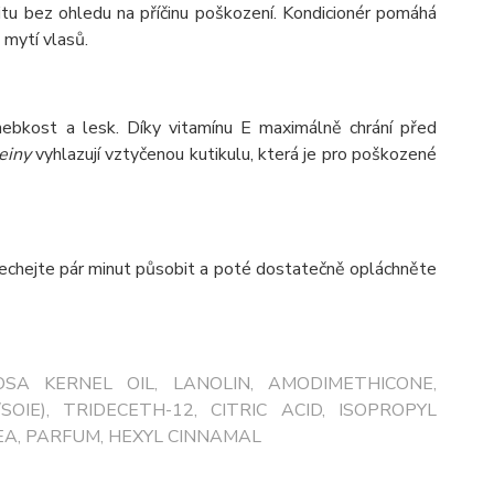
itu bez ohledu na příčinu poškození. Kondicionér pomáhá
 mytí vlasů.
hebkost a lesk. Díky vitamínu E maximálně chrání před
einy
vyhlazují vztyčenou kutikulu, která je pro poškozené
chejte pár minut působit a poté dostatečně opláchněte
OSA KERNEL OIL, LANOLIN, AMODIMETHICONE,
OIE), TRIDECETH-12, CITRIC ACID, ISOPROPYL
A, PARFUM, HEXYL CINNAMAL