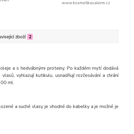
www.kosmetikasalerm.cz
visející zboží
2
oleje a s hedvábnými proteiny. Po každém mytí dodává
vlasů, vyhlazují kutikulu, usnadňují rozčesávání a chrání
100 ml.
ozené a suché vlasy je vhodné do kabelky a je možné je