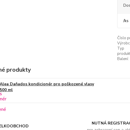
Dos
/
ks
Číslo p
Výrobc
Typ
produkt
Balení:
é produkty
Alea Daňados kondicionér pro poškozené vlasy
500 ml
NUTNÁ REGISTRA
ELKOOBCHOD
pro zobrazení cen a akt