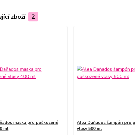
jící zboží
2
ňados maska pro poškozené
Alea Daňados šampón pro 
00 ml
vlasy 500 ml