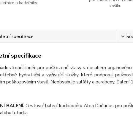
adeřnice a kadeřníky
košíku
etní specifikace
Sou
tní specifikace
ados kondicionér pro poškozené vlasy s obsahem arganového 
třebné hydratační a vyživující složky, které podporují pružnost 
ím poškozováním vlasů. Neobsahuje sulfáty a parabeny. Balení 
NÍ BALENÍ.
Cestovní balení kodicionéru Alea Daňados pro pošk
 palubu letadla.