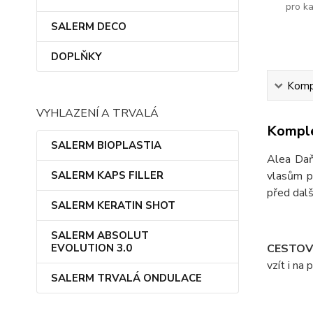
pro k
SALERM DECO
DOPLŇKY
Kompl
VYHLAZENÍ A TRVALÁ
Komple
SALERM BIOPLASTIA
Alea Daň
SALERM KAPS FILLER
vlasům po
před dalš
SALERM KERATIN SHOT
SALERM ABSOLUT
EVOLUTION 3.0
CESTOV
vzít i na
SALERM TRVALÁ ONDULACE