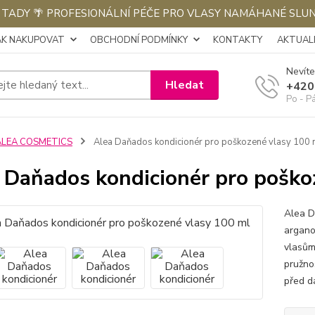
E TADY 🌴 PROFESIONÁLNÍ PÉČE PRO VLASY NAMÁHANÉ SLU
AK NAKUPOVAT
OBCHODNÍ PODMÍNKY
KONTAKTY
AKTUALI
Nevíte
Hledat
+420
Po - P
ALEA COSMETICS
Alea Daňados kondicionér pro poškozené vlasy 100 
 Daňados kondicionér pro poško
Alea D
argano
vlasům 
pružnos
před d