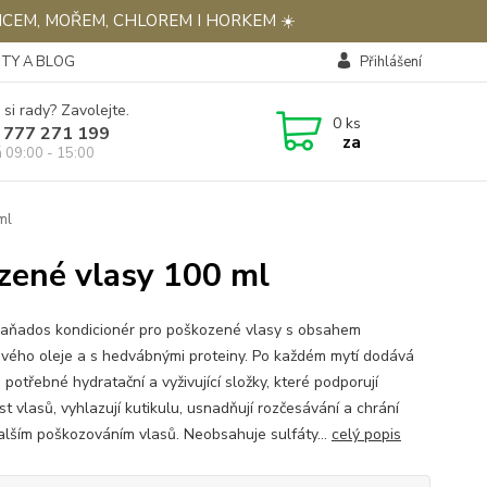
NCEM, MOŘEM, CHLOREM I HORKEM ☀️
TY A BLOG
Přihlášení
 si rady? Zavolejte.
0
ks
 777 271 199
za
á 09:00 - 15:00
ml
zené vlasy 100 ml
aňados kondicionér pro poškozené vlasy s obsahem
vého oleje a s hedvábnými proteiny. Po každém mytí dodává
potřebné hydratační a vyživující složky, které podporují
t vlasů, vyhlazují kutikulu, usnadňují rozčesávání a chrání
alším poškozováním vlasů. Neobsahuje sulfáty...
celý popis