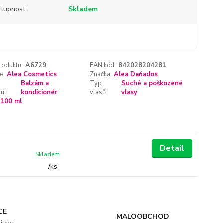
tupnost
Skladem
roduktu:
A6729
EAN kód:
842028204281
e:
Alea Cosmetics
Značka:
Alea Daňados
Balzám a
Typ
Suché a poškozené
u:
kondicionér
vlasů:
vlasy
100 ml
Detail
Skladem
/
ks
CE
MALOOBCHOD
ivaci