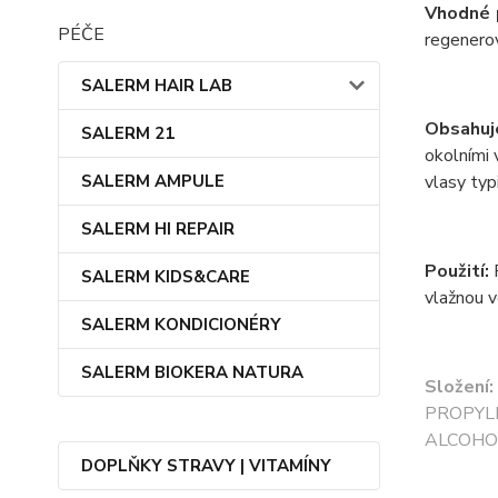
Vhodné 
PÉČE
regenerov
SALERM HAIR LAB
Obsahuj
SALERM 21
okolními 
SALERM AMPULE
vlasy typ
SALERM HI REPAIR
Použití:
R
SALERM KIDS&CARE
vlažnou 
SALERM KONDICIONÉRY
SALERM BIOKERA NATURA
Složení
PROPYL
ALCOHO
DOPLŇKY STRAVY | VITAMÍNY