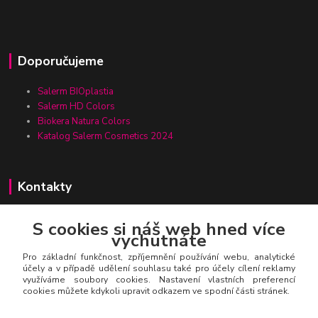
Doporučujeme
Salerm BIOplastia
Salerm HD Colors
Biokera Natura Colors
Katalog Salerm Cosmetics 2024
Kontakty
S cookies si náš web hned více
vychutnáte
Zákaznická linka Salerm.cz
+420 777 271 199
Pro základní funkčnost, zpříjemnění používání webu, analytické
účely a v případě udělení souhlasu také pro účely cílení reklamy
využíváme soubory cookies. Nastavení vlastních preferencí
salerm@salerm.cz
cookies můžete kdykoli upravit odkazem ve spodní části stránek.