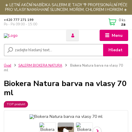
☀️ LETNÍ AKČNÍ NABÍDKA SALERM JE TADY 🌴 PROFESIONÁLNÍ PÉČE
PRO VLASY NAMÁHANÉ SLUNCEM, MOŘEM, CHLOREM I HORKEM ☀️
0
ks
+420 777 271 199
za
Po - Pá 09:00 - 15:00
Menu
Hledat
Úvod
SALERM BIOKERA NATURA
Biokera Natura barva na vlasy 70
ml
Biokera Natura barva na vlasy 70
ml
TOP produkt