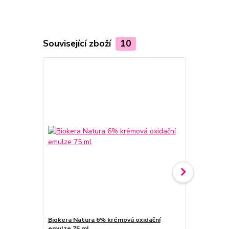
Související zboží
10
Biokera Natura 6% krémová oxidační
Biokera Nat
emulze 75 ml
emulze 75 m