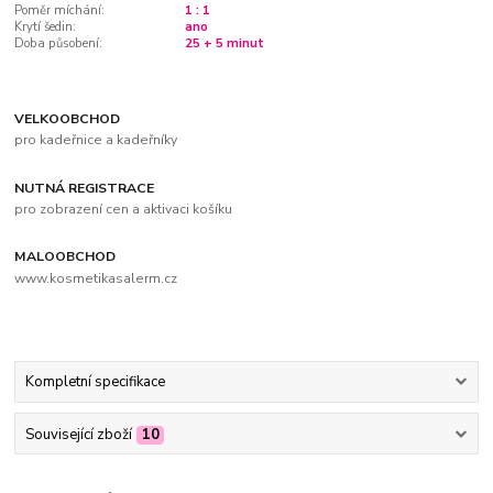
Poměr míchání:
1 : 1
Krytí šedin:
ano
Doba působení:
25 + 5 minut
VELKOOBCHOD
pro kadeřnice a kadeřníky
NUTNÁ REGISTRACE
pro zobrazení cen a aktivaci košíku
MALOOBCHOD
www.kosmetikasalerm.cz
Kompletní specifikace
Související zboží
10