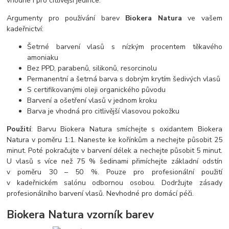
vhodné i pro citlivější jedince.
Argumenty pro používání barev
Biokera Natura
ve vašem
kadeřnictví:
Šetrné barvení vlasů s nízkým procentem těkavého
amoniaku
Bez PPD, parabenů, silikonů, resorcinolu
Permanentní a šetrná barva s dobrým krytím šedivých vlasů
S certifikovanými oleji organického původu
Barvení a ošetření vlasů v jednom kroku
Barva je vhodná pro citlivější vlasovou pokožku
Použití
: Barvu Biokera Natura smíchejte s oxidantem Biokera
Natura v poměru 1:1. Naneste ke kořínkům a nechejte působit 25
minut. Poté pokračujte v barvení délek a nechejte působit 5 minut.
U vlasů s více než 75 % šedinami přimíchejte základní odstín
v poměru 30 – 50 %. Pouze pro profesionální použití
v kadeřnickém salónu odbornou osobou. Dodržujte zásady
profesionálního barvení vlasů. Nevhodné pro domácí péči.
Biokera Natura vzorník barev