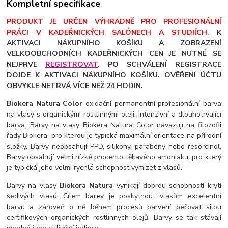
Kompletní specifikace
PRODUKT JE URČEN VÝHRADNĚ PRO PROFESIONÁLNÍ
PRÁCI V KADEŘNICKÝCH SALÓNECH A STUDIÍCH.
K
AKTIVACI NÁKUPNÍHO KOŠÍKU A ZOBRAZENÍ
VELKOOBCHODNÍCH KADEŘNICKÝCH CEN JE NUTNÉ SE
NEJPRVE
REGISTROVAT
. PO SCHVÁLENÍ REGISTRACE
DOJDE K AKTIVACI NÁKUPNÍHO KOŠÍKU. OVĚŘENÍ ÚČTU
OBVYKLE NETRVÁ VÍCE NEŽ 24 HODIN.
Biokera Natura Color
oxidační permanentní profesionální barva
na vlasy s organickými rostlinnými oleji. Intenzivní a dlouhotrvající
barva. Barvy na vlasy Biokera Natura Color navazují na filozofii
řady Biokera, pro kterou je typická maximální orientace na přírodní
složky. Barvy neobsahují PPD, silikony, parabeny nebo resorcinol.
Barvy obsahují velmi nízké procento těkavého amoniaku, pro který
je typická jeho velmi rychlá schopnost vymizet z vlasů.
Barvy na vlasy
Biokera Natura
vynikají dobrou schopností krytí
šedivých vlasů. Cílem barev je poskytnout vlasům excelentní
barvu a zároveň o ně během procesů barvení pečovat silou
certifikových organických rostlinných olejů. Barvy se tak stávají