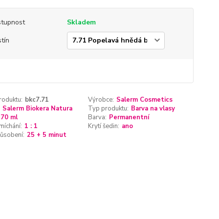
tupnost
Skladem
tín
roduktu:
bkc7.71
Výrobce:
Salerm Cosmetics
Salerm Biokera Natura
Typ produktu:
Barva na vlasy
70 ml
Barva:
Permanentní
míchání:
1 : 1
Krytí šedin:
ano
ůsobení:
25 + 5 minut