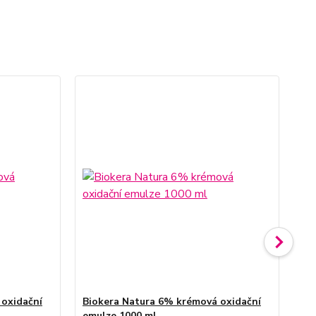
 oxidační
Biokera Natura 6% krémová oxidační
Bi
emulze 1000 ml
em