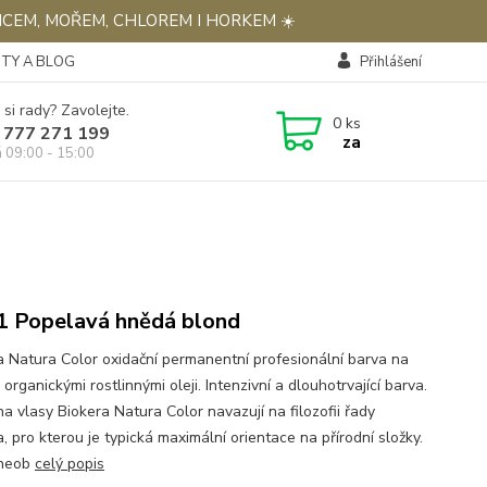
NCEM, MOŘEM, CHLOREM I HORKEM ☀️
TY A BLOG
Přihlášení
 si rady? Zavolejte.
0
ks
 777 271 199
za
á 09:00 - 15:00
71 Popelavá hnědá blond
a Natura Color oxidační permanentní profesionální barva na
 organickými rostlinnými oleji. Intenzivní a dlouhotrvající barva.
a vlasy Biokera Natura Color navazují na filozofii řady
, pro kterou je typická maximální orientace na přírodní složky.
 neob
celý popis