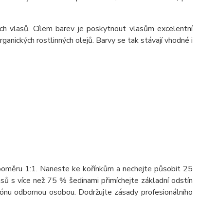
ých vlasů. Cílem barev je poskytnout vlasům excelentní
ganických rostlinných olejů. Barvy se tak stávají vhodné i
 poměru 1:1. Naneste ke kořínkům a nechejte působit 25
asů s více než 75 % šedinami přimíchejte základní odstín
lónu odbornou osobou. Dodržujte zásady profesionálního