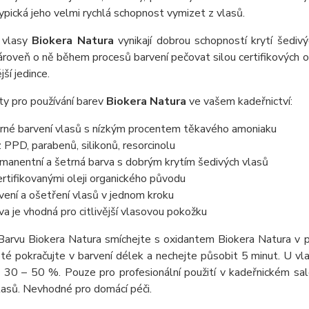
typická jeho velmi rychlá schopnost vymizet z vlasů.
 vlasy
Biokera Natura
vynikají dobrou schopností krytí šediv
ároveň o ně během procesů barvení pečovat silou certifikových or
jší jedince.
y pro používání barev
Biokera Natura
ve vašem kadeřnictví:
rné barvení vlasů s nízkým procentem těkavého amoniaku
 PPD, parabenů, silikonů, resorcinolu
manentní a šetrná barva s dobrým krytím šedivých vlasů
ertifikovanými oleji organického původu
vení a ošetření vlasů v jednom kroku
va je vhodná pro citlivější vlasovou pokožku
 Barvu Biokera Natura smíchejte s oxidantem Biokera Natura v
té pokračujte v barvení délek a nechejte působit 5 minut. U vl
 30 – 50 %. Pouze pro profesionální použití v kadeřnickém sa
lasů. Nevhodné pro domácí péči.