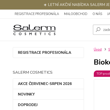
☀️ LETNÍ AKČNÍ NABÍDKA SALERM J
REGISTRACE PROFESIONÁLA
MALOOBCHOD
O NÁS
J
Úvod
REGISTRACE PROFESIONÁLA
Biok
SALERM COSMETICS
TOP prod
AKCE ČERVENEC-SRPEN 2026
NOVINKY
DOPRODEJ