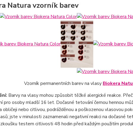
ra Natura vzorník barev
Vzorník permanentních barev na vlasy
Biokera Natu
ní:
Barvy na vlasy mohou způsobit těžké alergické reakce. Přečtě
ní pro osoby mladší 16 let. Dočasné tetování černou hennou může
a obličeji nebo citlivou, podrážděnou a poškozenou vlasovou poko
lasů; jste v minulosti zaznamenali negativní reakci na dočasné te
zkoušku testem citlivosti 48 hodin před každým použitím produ