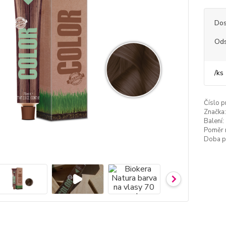
Dos
Ods
/
ks
Číslo p
Značka:
Balení:
Poměr 
Doba p