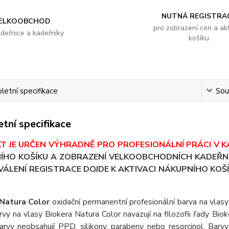
NUTNÁ REGISTRA
ELKOOBCHOD
pro zobrazení cen a akt
adeřnice a kadeřníky
košíku
etní specifikace
Souv
tní specifikace
T JE URČEN VÝHRADNĚ PRO PROFESIONÁLNÍ PRÁCI V K
ÍHO KOŠÍKU A ZOBRAZENÍ VELKOOBCHODNÍCH KADEŘNI
ÁLENÍ REGISTRACE DOJDE K AKTIVACI NÁKUPNÍHO KOŠÍ
Natura Color
oxidační permanentní profesionální barva na vlasy s
rvy na vlasy Biokera Natura Color navazují na filozofii řady Biok
Barvy neobsahují PPD, silikony, parabeny nebo resorcinol. Barv