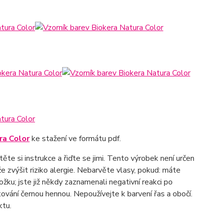
ra Color
ke stažení ve formátu pdf.
te si instrukce a řiďte se jimi. Tento výrobek není určen
 zvýšit riziko alergie. Nebarvěte vlasy, pokud: máte
žku; jste již někdy zaznamenali negativní reakci po
tování černou hennou. Nepoužívejte k barvení řas a obočí.
ktu.