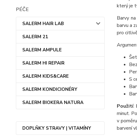
který je 
PÉČE
Barvy na
SALERM HAIR LAB
barvu a z
pro citlivě
SALERM 21
Argument
SALERM AMPULE
Šet
SALERM HI REPAIR
Bez
Per
SALERM KIDS&CARE
S c
Bar
SALERM KONDICIONÉRY
Bar
SALERM BIOKERA NATURA
Použití
:
minut. Po
v poměru
barvení v
DOPLŇKY STRAVY | VITAMÍNY