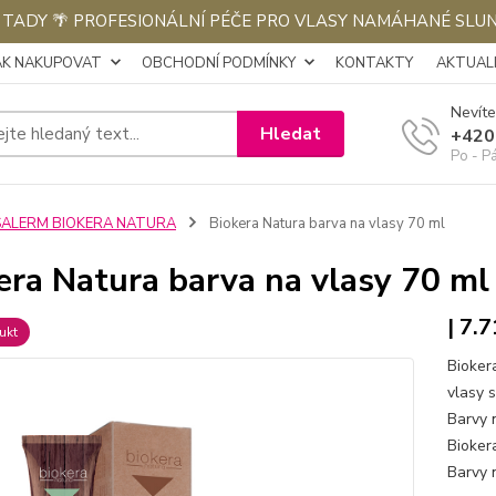
E TADY 🌴 PROFESIONÁLNÍ PÉČE PRO VLASY NAMÁHANÉ SLU
AK NAKUPOVAT
OBCHODNÍ PODMÍNKY
KONTAKTY
AKTUALI
Nevíte
Hledat
+420
Po - P
SALERM BIOKERA NATURA
Biokera Natura barva na vlasy 70 ml
era Natura barva na vlasy 70 ml
| 7.
ukt
Bioker
vlasy s
Barvy n
Biokera
Barvy