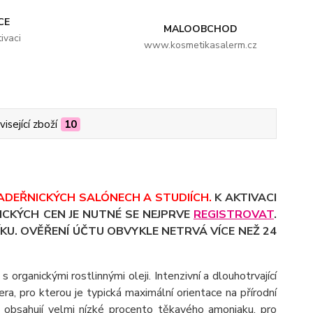
CE
MALOOBCHOD
ivaci
www.kosmetikasalerm.cz
isející zboží
10
ADEŘNICKÝCH SALÓNECH A STUDIÍCH.
K AKTIVACI
CKÝCH CEN JE NUTNÉ SE NEJPRVE
REGISTROVAT
.
KU. OVĚŘENÍ ÚČTU OBVYKLE NETRVÁ VÍCE NEŽ 24
 organickými rostlinnými oleji. Intenzivní a dlouhotrvající
era, pro kterou je typická maximální orientace na přírodní
y obsahují velmi nízké procento těkavého amoniaku, pro